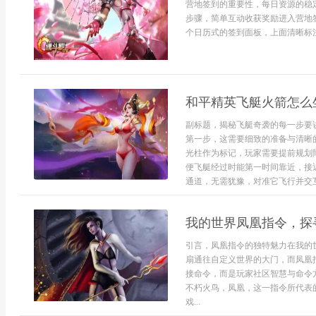
营地签到的重要性，每日资源的稳
步骤，简单互动收获奖励进入营地
个日历式的签到面板，上面清晰标注着
和平精英飞艇火箭怎么
副标题，揭秘飞艇奇袭的每一步要
第一步，这需要细致的准备与清晰
光柱作为标记，玩家需要提前规划
便飞艇经过时能第一时间靠近，接
通道，无需犹豫，对准它飞行并交互
我的世界凤凰指令，探
引言，凤凰指令的独特魅力在我的
扇通往自定义世界的大门，而凤凰
接命令，而是玩家社区智慧与命令
不朽火鸟，凤凰，这一指令所代表
戏...