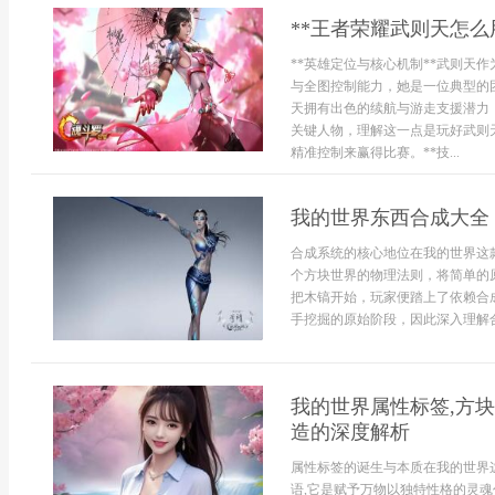
**王者荣耀武则天怎么
**英雄定位与核心机制**武则天
与全图控制能力，她是一位典型的
天拥有出色的续航与游走支援潜力
关键人物，理解这一点是玩好武则
精准控制来赢得比赛。**技...
我的世界东西合成大全
合成系统的核心地位在我的世界这
个方块世界的物理法则，将简单的
把木镐开始，玩家便踏上了依赖合
手挖掘的原始阶段，因此深入理解合
我的世界属性标签,方块
造的深度解析
属性标签的诞生与本质在我的世界
语,它是赋予万物以独特性格的灵魂