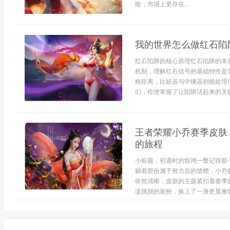
险，市场上更存在...
我的世界怎么做红石陷
红石陷阱的核心原理红石陷阱的本
机制，理解红石信号的基础特性是
格距离，比较器与中继器则能处理
们，你便掌握了让陷阱活起来的关键
王者荣耀小乔赛季皮肤
的旅程
小标题，初遇时的惊鸿一瞥记得那
躺着那份属于努力后的馈赠，小乔
依然清晰，皮肤的主题紧扣着赛季
泼跳脱的装扮，换上了一身更显雅致