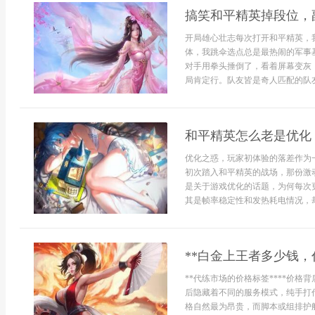
搞笑和平精英掉段位，
开局雄心壮志每次打开和平精英，
体，我跳伞选点总是最热闹的军事
对手用拳头捶倒了，看着屏幕变灰
局肯定行。队友皆是奇人匹配的队友
和平精英怎么老是优化
优化之惑，玩家初体验的落差作为
初次踏入和平精英的战场，那份激
是关于游戏优化的话题，为何每次
其是帧率稳定性和发热耗电情况，却.
**白金上王者多少钱，
**代练市场的价格标签****价
后隐藏着不同的服务模式，纯手打
格自然最为昂贵，而脚本或组排护