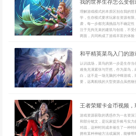
我的世界生存怎么变创
理解游戏模式的本质区别在我的世
学，生存模式要求玩家在资源有限
袭，每一步都充满挑战与不确定性
注于无拘无束的建筑与创造，不受
两面，共同构成了游戏丰富的体验，
和平精英菜鸟入门的游
认识战场，菜鸟的第一步是生存当
难免充满紧张与茫然，作为菜鸟，
白，这不是一场无脑的冲锋游戏，
要，远离航线的大型资源点虽然物资
王者荣耀卡金币视频，
游戏资源获取的诱惑作为一名资深
和部分铭文，是玩家提升账号实力
对战，这种时间成本催生了一种特
拥有某种神秘方法或漏洞，能够帮助