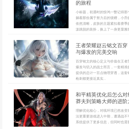
的旅程
小标题，初遇时的惊鸿一瞥记得那
躺着那份属于努力后的馈赠，小乔
依然清晰，皮肤的主题紧扣着赛季
泼跳脱的装扮，换上了一身更显雅致
王者荣耀赵云铭文百穿
与爆发的完美交响
百穿铭文的核心定义与价值在王者
爆发与切入的战士而言，一套精准
提供的总计一百点物理穿透，这套
枪刺都更接近真实...
和平精英优化后怎么对
莽夫到策略大师的进阶
理解优化核心，对线环境已然改变
法更重要游戏进入中期，遭遇战不
系统提供了更多信息，但同时也需要.