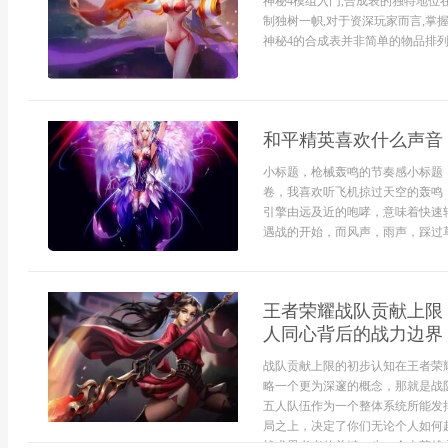
神秘4模组入门,合成表的独特地位
制独树一帜,对于资深玩家而言,掌
神秘4的合成表并非简单的物品排列,
和平精英喜欢什么声音
小标题，枪械轰鸣的节奏感小标题
卷，我喜欢听飞机掠过天空的轰鸣
引擎由远及近的咆哮，意味着快速
遇战的开始，而风声，雨声，踩过草
王者荣耀战队贡献上限
人同心背后的战力边界
战队贡献上限的初步认知在王者荣
略一个更为深邃的概念，那就是战
五人队伍作为一个整体系统所能发
局之上，决定了你们无论个人如何
战术思考者的关键一步。个人英雄主.