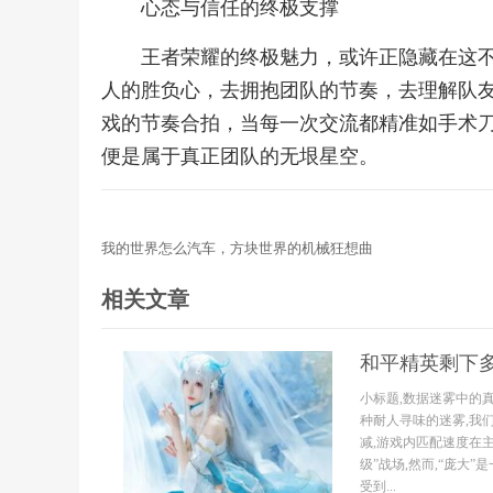
心态与信任的终极支撑
王者荣耀的终极魅力，或许正隐藏在这
人的胜负心，去拥抱团队的节奏，去理解队
戏的节奏合拍，当每一次交流都精准如手术
便是属于真正团队的无垠星空。
我的世界怎么汽车，方块世界的机械狂想曲
相关文章
和平精英剩下
小标题,数据迷雾中的
种耐人寻味的迷雾,我
减,游戏内匹配速度在
级”战场,然而,“庞大
受到...