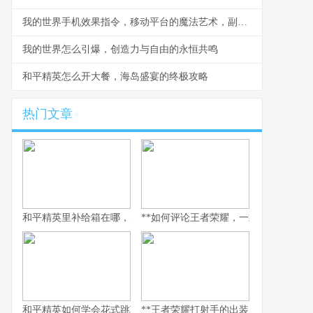
我的世界手机效果指令，移动平台的魔法艺术，副标题，指尖编织的游戏法则
我的世界怎么引爆，创造力与自由的永恒共鸣
和平精英怎么开大餐，海岛盛宴的终极攻略
热门文章
和平精英里补给箱在哪，空投背后的战术密码
**如何评论王者荣耀，一款游戏与一面社
和平精英如何学会花式跳车，副标题为实战进阶与极限操作指南
**王者荣耀打射手的出装，破晓之路的