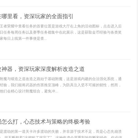
在哪里看，资深玩家的全面指引
王者荣耀中查看任务的首要位置是游戏大厅右上角的活动图标，点击进入后
日任务每周任务以及赛季任务都集中在此展示，这是获取金币经验与各类奖
每日上线第一件事便是查...
改神器，资深玩家深度解析改造之道
附魔与锻造之道改造之路始于基础附魔，这是游戏内建的合法强化系统，通
经验，我们能将武器的伤害推至顶峰，为防具注入坚不可摧的韧性，然而，
他们会精心设计附魔组合，避免冲...
局怎么打，心态技术与策略的终极考验
是渡劫的第一道关卡许多渡劫的失败，并非源于技术不足，而是心态先崩溃
始，就不断想着“这把输了就完了”，这种焦虑会严重影响判断和操作，你必须