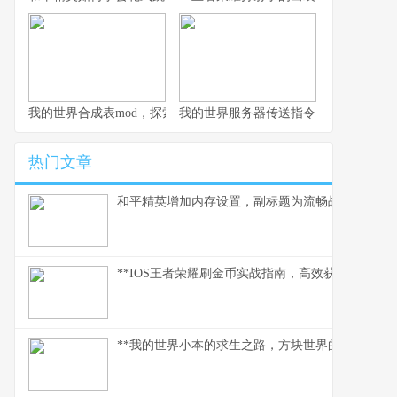
我的世界合成表mod，探索创造的无限可能，副标题，资深玩家的
我的世界服务器传送指令，连接方块宇
热门文章
和平精英增加内存设置，副标题为流畅战场背后的
**IOS王者荣耀刷金币实战指南，高效获取财富之道
**我的世界小本的求生之路，方块世界的末日生存诗