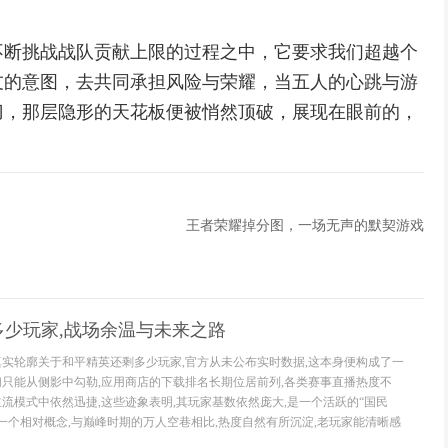
不断挑战战队贡献上限的过程之中，它要求我们超越个
友的意图，去共同承担风险与荣耀，当五人的心跳与游
刀，那层隐形的天花板便被悄然顶破，展现在眼前的，
王者荣耀掉分图，一场无声的默契游戏
多少玩家,战场余温与未来之路
真实轮廓关于和平精英还剩多少玩家,官方从未公布实时数据,这本身便构成了一
们只能从侧影中勾勒,应用商店的下载排名长期位居前列,各类赛事直播热度不
主流模式中依然迅捷,这些迹象表明,其玩家基数依然庞大,是一个活跃的“国民
”是一个相对概念,与巅峰时期的万人空巷相比,热度自然有所沉淀,老玩家能清晰感