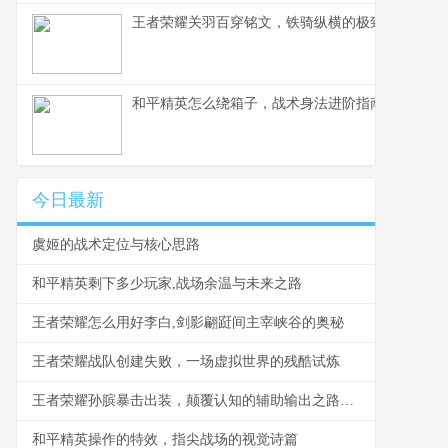
王者荣耀关羽百穿铭文，铁骑纵横的极致穿透之道
和平精英怎么绕箱子，战术身法进阶指南副标题
今日最新
虞姬的战术定位与核心思路
和平精英剩下多少玩家,战场余温与未来之路
王者荣耀怎么用好李白,剑影翩跹间主宰峡谷的奥秘
王者荣耀战队创建失败，一场虚拟世界的残酷试炼
王者荣耀孙膑暴击出装，颠覆认知的辅助输出之路副标题
和平精英操作的特效，指尖战场的视觉诗篇