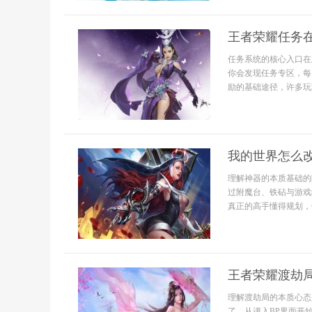
王者荣耀任务
任务系统的核心入口在
你会发现任务专区，每
励的基础途径，许多玩家
我的世界怎么
理解神器的本质基础的
过附魔台、铁砧与游戏
真正的高手懂得规划，
王者荣耀渡劫
理解渡劫局的本质心态
了，从进入BP界面开