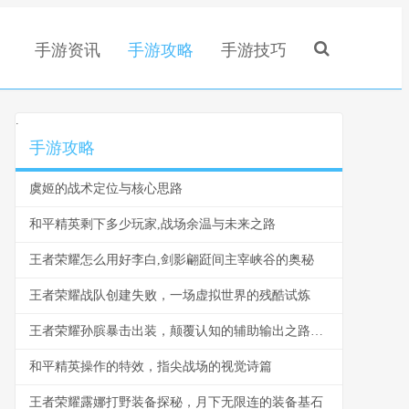
手游资讯
手游攻略
手游技巧
.
手游攻略
虞姬的战术定位与核心思路
和平精英剩下多少玩家,战场余温与未来之路
王者荣耀怎么用好李白,剑影翩跹间主宰峡谷的奥秘
王者荣耀战队创建失败，一场虚拟世界的残酷试炼
王者荣耀孙膑暴击出装，颠覆认知的辅助输出之路副标题
和平精英操作的特效，指尖战场的视觉诗篇
王者荣耀露娜打野装备探秘，月下无限连的装备基石