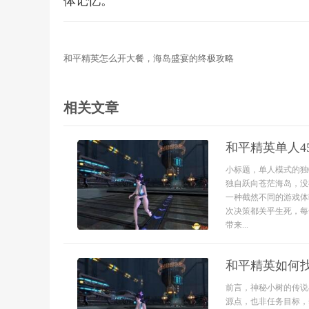
体记忆。
和平精英怎么开大餐，海岛盛宴的终极攻略
相关文章
和平精英单人4
小标题，单人模式的独
独自跃向苍茫海岛，没
一种截然不同的游戏体
次决策都关乎生死，每
带来...
和平精英如何
前言，神秘小树的传说
源点，也非任务目标，