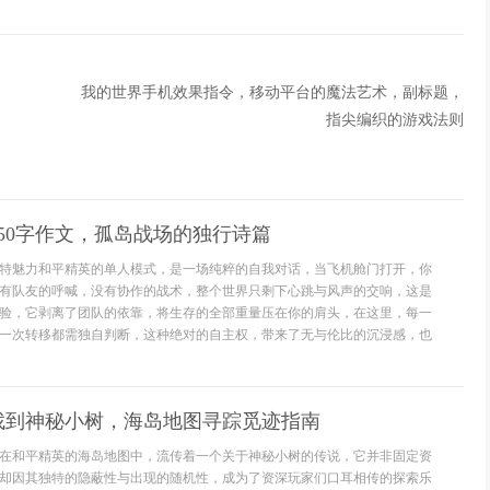
我的世界手机效果指令，移动平台的魔法艺术，副标题，
指尖编织的游戏法则
50字作文，孤岛战场的独行诗篇
特魅力和平精英的单人模式，是一场纯粹的自我对话，当飞机舱门打开，你
有队友的呼喊，没有协作的战术，整个世界只剩下心跳与风声的交响，这是
验，它剥离了团队的依靠，将生存的全部重量压在你的肩头，在这里，每一
一次转移都需独自判断，这种绝对的自主权，带来了无与伦比的沉浸感，也
找到神秘小树，海岛地图寻踪觅迹指南
在和平精英的海岛地图中，流传着一个关于神秘小树的传说，它并非固定资
却因其独特的隐蔽性与出现的随机性，成为了资深玩家们口耳相传的探索乐