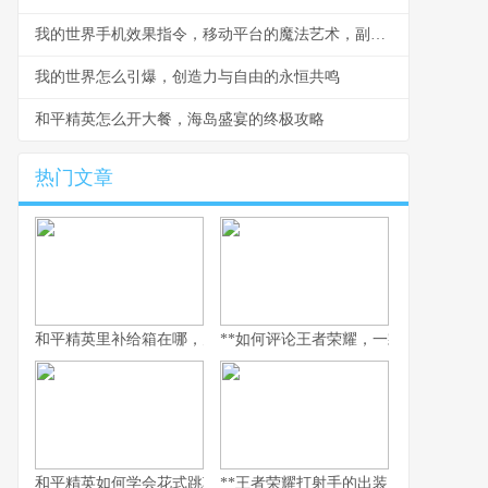
我的世界手机效果指令，移动平台的魔法艺术，副标题，指尖编织的游戏法则
我的世界怎么引爆，创造力与自由的永恒共鸣
和平精英怎么开大餐，海岛盛宴的终极攻略
热门文章
和平精英里补给箱在哪，空投背后的战术密码
**如何评论王者荣耀，一款游戏与一面社
和平精英如何学会花式跳车，副标题为实战进阶与极限操作指南
**王者荣耀打射手的出装，破晓之路的