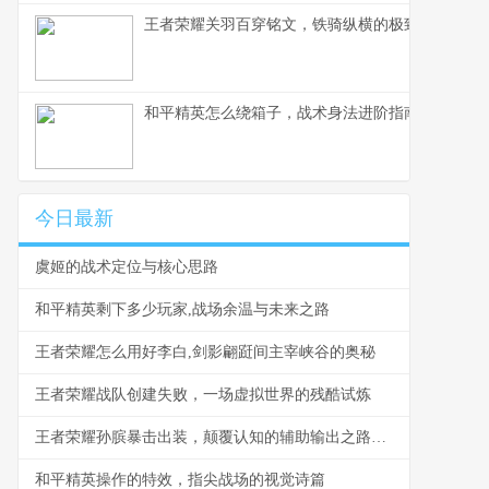
王者荣耀关羽百穿铭文，铁骑纵横的极致穿透之道
和平精英怎么绕箱子，战术身法进阶指南副标题
今日最新
虞姬的战术定位与核心思路
和平精英剩下多少玩家,战场余温与未来之路
王者荣耀怎么用好李白,剑影翩跹间主宰峡谷的奥秘
王者荣耀战队创建失败，一场虚拟世界的残酷试炼
王者荣耀孙膑暴击出装，颠覆认知的辅助输出之路副标题
和平精英操作的特效，指尖战场的视觉诗篇