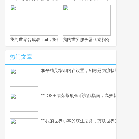
我的世界合成表mod，探索创造的无限可能，副标题，资深玩家的
我的世界服务器传送指令，连接方块宇
热门文章
和平精英增加内存设置，副标题为流畅战场背后的
**IOS王者荣耀刷金币实战指南，高效获取财富之道
**我的世界小本的求生之路，方块世界的末日生存诗