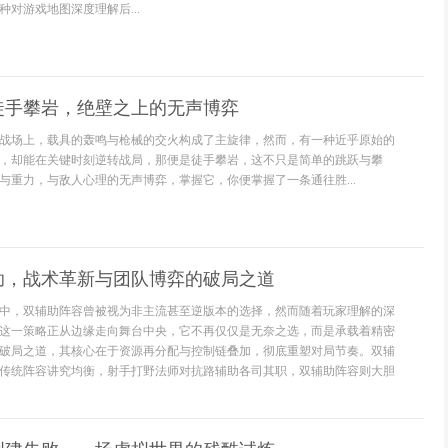
对游戏地图深度理解后...
徒手攀岩，绝壁之上的无声博弈
战场上，载具的轰鸣与枪械的交火构成了主旋律，然而，有一种近乎原始的
，却能在关键时刻逆转战局，那便是徒手攀岩，这不只是简单的跳跃与攀
与重力，与敌人心理的无声博弈，掌握它，你便掌握了一条通往胜...
助，战术革新与团队博弈的破局之道
中，双辅助阵容曾被视为非主流甚至逆版本的选择，然而随着玩家理解的深
这一策略正从边缘走向舞台中央，它不再仅仅是无奈之选，而是承载着精密
破局之道，其核心在于资源再分配与控制链叠加，彻底重塑对局节奏。双辅
传统阵容讲究均衡，射手打野法师对抗路辅助各司其职，双辅助阵容则大胆