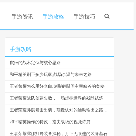
手游资讯
手游攻略
手游技巧
.
手游攻略
虞姬的战术定位与核心思路
和平精英剩下多少玩家,战场余温与未来之路
王者荣耀怎么用好李白,剑影翩跹间主宰峡谷的奥秘
王者荣耀战队创建失败，一场虚拟世界的残酷试炼
王者荣耀孙膑暴击出装，颠覆认知的辅助输出之路副标题
和平精英操作的特效，指尖战场的视觉诗篇
王者荣耀露娜打野装备探秘，月下无限连的装备基石