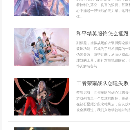
着控制的落空，伤害的浪费，甚至
心中涌起一股强烈的无力感，这种
体...
和平精英服饰怎么摧毁
副标题，虚拟战场的衣装博弈论服
装饰功能，它成为了战术博弈的一
伪装失效，防护瓦解，从而达成战
理战的工具，而针对性地破解它，
饰瓦解装备与...
王者荣耀战队创建失败
梦想启航，五排车队的雄心壮志每
游戏列表里一个酷炫的图标，更是
在钻石星耀分段叱咤风云，自认技
被全票通过，我们兴致勃勃地讨论队