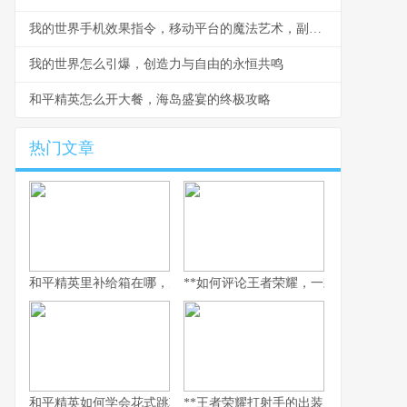
我的世界手机效果指令，移动平台的魔法艺术，副标题，指尖编织的游戏法则
我的世界怎么引爆，创造力与自由的永恒共鸣
和平精英怎么开大餐，海岛盛宴的终极攻略
热门文章
和平精英里补给箱在哪，空投背后的战术密码
**如何评论王者荣耀，一款游戏与一面社
和平精英如何学会花式跳车，副标题为实战进阶与极限操作指南
**王者荣耀打射手的出装，破晓之路的