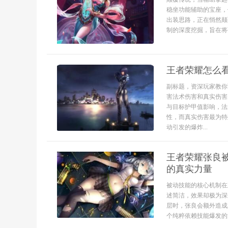
稳坐功能辅助的宝座，
出装思路，正在悄然颠
制的深度挖掘，旨在将
王者荣耀怎么
副标题，资深玩家教你
害法术伤害和真实伤害
与目标护甲值影响，法
性，而真实伤害最为特
动引发的爆炸...
王者荣耀张良被
的真实力量
被动技能的核心机制在
述简洁，效果却极为深
层时，张良会额外造成
个纯粹依赖技能爆发的