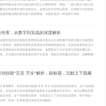
他的形象总是与时光波动和治愈之力紧密相连，然而，一套以暴击为核心的
覆这位时间掌控者的传统定位，这套出装并非哗众取宠，它根植于对技能机
孙膑那被忽视的普攻潜力彻底释放，为团队提供一种意想不到的...
看伤害，从数字到实战的深度解析
读懂伤害背后的秘密伤害类型的基本划分在王者荣耀中伤害主要分为物理伤
三种类型，物理伤害通常由普通攻击和物理技能造成，其实际效果受攻击力
术伤害则来自英雄技能或装备特效，效果取决于法术强度与目标的魔法抗
殊，它无视任何防御直接作用于生命值，例如吕布附魔后的攻击，或貂蝉被
动技能“言灵·咒令”解析，副标题，沉默之下隐藏
王者荣耀中，张良的被动技能“言灵·咒令”是其伤害体系的基石，这个技能描
远，张良的每次普攻和技能伤害都会为目标叠加咒令印记，当印记叠加至两
真实伤害，这个机制看似简单，却彻底定义了张良的玩法逻辑，他不再是一
法师，而是一位需要通过连续攻击来触发...