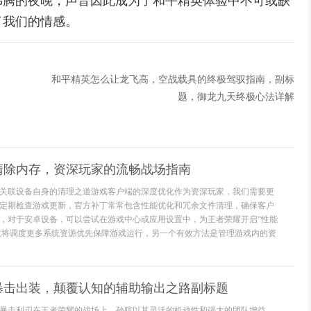
沸腾的夜晚，声音因此成为了和平精英体验中不可或缺
了我们的情感。
和平精英怎么让龙飞高，空战载具的终极驾驭指南，副标
题，御龙九天终极心法详解
清除内存，资深玩家的流畅战场指南
关联设备自身的清理之道游戏客户端的深度优化作为资深玩家，我们需要更
定期检查游戏更新，官方补丁常常包含性能优化和冗余文件清理，确保客户
，对于安卓设备，可以尝试在游戏中心或应用设置中，为王者荣耀开启“性能
，这将调度更多系统资源优先保障游戏运行，另一个有效方法是管理游戏内的资
暴击出装，颠覆认知的辅助输出之路副标题
暴击利刃在王者荣耀的战场上，孙膑以其灵活的机动性和强大的团队增益，