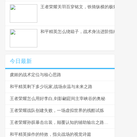
王者荣耀关羽百穿铭文，铁骑纵横的极致穿透之道
和平精英怎么绕箱子，战术身法进阶指南副标题
今日最新
虞姬的战术定位与核心思路
和平精英剩下多少玩家,战场余温与未来之路
王者荣耀怎么用好李白,剑影翩跹间主宰峡谷的奥秘
王者荣耀战队创建失败，一场虚拟世界的残酷试炼
王者荣耀孙膑暴击出装，颠覆认知的辅助输出之路副标题
和平精英操作的特效，指尖战场的视觉诗篇