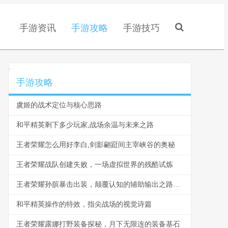
手游资讯
手游攻略
手游技巧
.
手游攻略
虞姬的战术定位与核心思路
和平精英剩下多少玩家,战场余温与未来之路
王者荣耀怎么用好李白,剑影翩跹间主宰峡谷的奥秘
王者荣耀战队创建失败，一场虚拟世界的残酷试炼
王者荣耀孙膑暴击出装，颠覆认知的辅助输出之路副标题
和平精英操作的特效，指尖战场的视觉诗篇
王者荣耀露娜打野装备探秘，月下无限连的装备基石