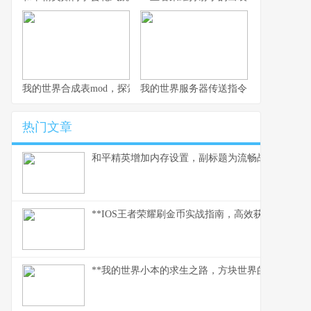
我的世界合成表mod，探索创造的无限可能，副标题，资深玩家的
我的世界服务器传送指令，连接方块宇
热门文章
和平精英增加内存设置，副标题为流畅战场背后的
**IOS王者荣耀刷金币实战指南，高效获取财富之道
**我的世界小本的求生之路，方块世界的末日生存诗