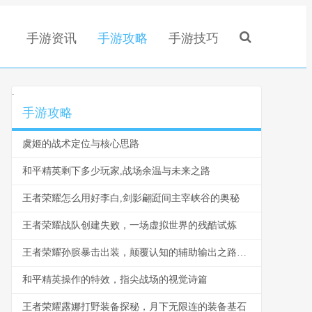
手游资讯
手游攻略
手游技巧
.
手游攻略
虞姬的战术定位与核心思路
和平精英剩下多少玩家,战场余温与未来之路
王者荣耀怎么用好李白,剑影翩跹间主宰峡谷的奥秘
王者荣耀战队创建失败，一场虚拟世界的残酷试炼
王者荣耀孙膑暴击出装，颠覆认知的辅助输出之路副标题
和平精英操作的特效，指尖战场的视觉诗篇
王者荣耀露娜打野装备探秘，月下无限连的装备基石