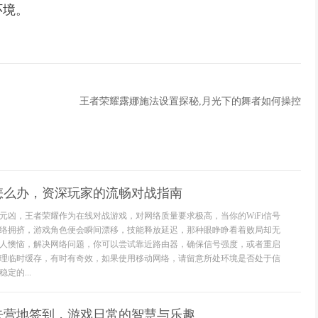
环境。
王者荣耀露娜施法设置探秘,月光下的舞者如何操控
怎么办，资深玩家的流畅对战指南
元凶，王者荣耀作为在线对战游戏，对网络质量要求极高，当你的WiFi信号
络拥挤，游戏角色便会瞬间漂移，技能释放延迟，那种眼睁睁看着败局却无
人懊恼，解决网络问题，你可以尝试靠近路由器，确保信号强度，或者重启
理临时缓存，有时有奇效，如果使用移动网络，请留意所处环境是否处于信
定的...
去营地签到，游戏日常的智慧与乐趣