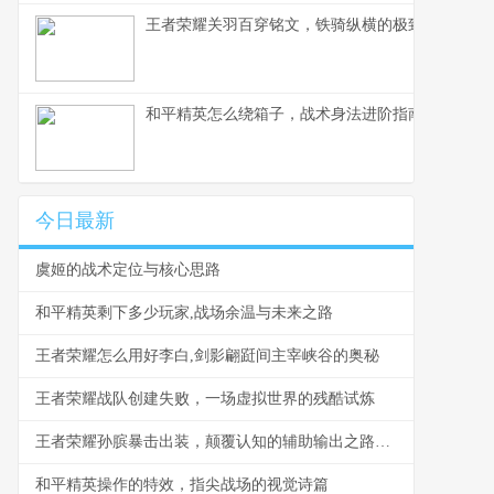
王者荣耀关羽百穿铭文，铁骑纵横的极致穿透之道
和平精英怎么绕箱子，战术身法进阶指南副标题
今日最新
虞姬的战术定位与核心思路
和平精英剩下多少玩家,战场余温与未来之路
王者荣耀怎么用好李白,剑影翩跹间主宰峡谷的奥秘
王者荣耀战队创建失败，一场虚拟世界的残酷试炼
王者荣耀孙膑暴击出装，颠覆认知的辅助输出之路副标题
和平精英操作的特效，指尖战场的视觉诗篇