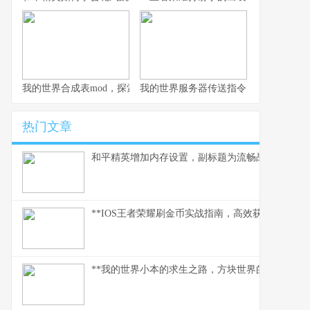
我的世界合成表mod，探索创造的无限可能，副标题，资深玩家的
我的世界服务器传送指令，连接方块宇
热门文章
和平精英增加内存设置，副标题为流畅战场背后的
**IOS王者荣耀刷金币实战指南，高效获取财富之道
**我的世界小本的求生之路，方块世界的末日生存诗