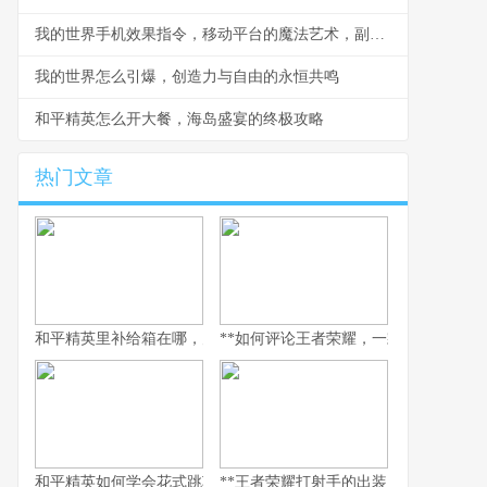
我的世界手机效果指令，移动平台的魔法艺术，副标题，指尖编织的游戏法则
我的世界怎么引爆，创造力与自由的永恒共鸣
和平精英怎么开大餐，海岛盛宴的终极攻略
热门文章
和平精英里补给箱在哪，空投背后的战术密码
**如何评论王者荣耀，一款游戏与一面社
和平精英如何学会花式跳车，副标题为实战进阶与极限操作指南
**王者荣耀打射手的出装，破晓之路的