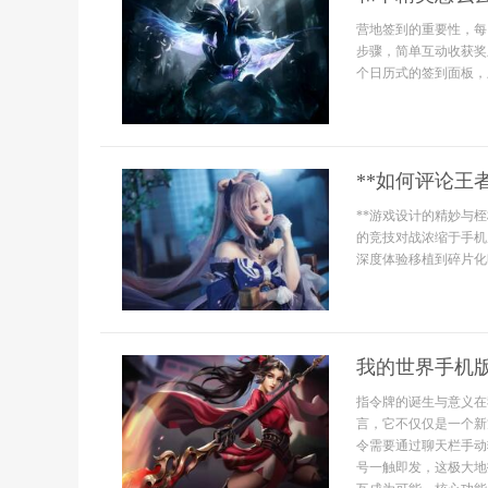
营地签到的重要性，每
步骤，简单互动收获奖
个日历式的签到面板，上
**如何评论王
**游戏设计的精妙与
的竞技对战浓缩于手机
深度体验移植到碎片化
我的世界手机
指令牌的诞生与意义在
言，它不仅仅是一个新
令需要通过聊天栏手动
号一触即发，这极大地