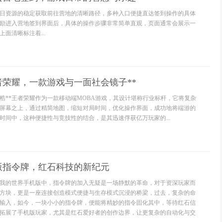
日资源的稳定获取前往营地的清晰路径，多种入口便捷直达签到操作的具体
励进入营地签到界面后，具体的操作步骤非常简单直观，页面通常会展示一
面清晰标注着...
者荣耀，一款游戏与一面社会镜子**
桎梏**王者荣耀作为一款移动端MOBA游戏，其设计堪称行业标杆，它将复杂
屏幕之上，通过精简地图，缩短对局时间，优化操作界面，成功地将端游的
时间中，这种便捷性与竞技性的结合，是其迅速俘获亿万玩家的...
版指令牌，红石科技的新纪元
我的世界手机版中，指令牌的加入无疑是一场静默的革命，对于资深玩家而
方块，更是一座连接创造模式便捷与生存模式沉浸的桥梁，过去，复杂的命
输入，如今，一块小小的指令牌，便能将精妙的指令固化其中，等待红石信
拓展了手机版玩家，尤其是红石爱好者的创作边界，让更复杂的自动化与交