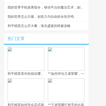
我的世界手机效果指令，移动平台的魔法艺术，副标题，指尖编织的游戏法则
我的世界怎么引爆，创造力与自由的永恒共鸣
和平精英怎么开大餐，海岛盛宴的终极攻略
热门文章
和平精英里补给箱在哪，空投背后的战术密码
**如何评论王者荣耀，一款游戏与一面社
和平精英如何学会花式跳车，副标题为实战进阶与极限操作指南
**王者荣耀打射手的出装，破晓之路的