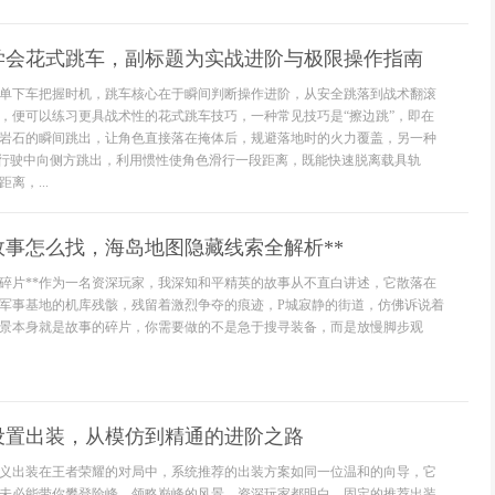
学会花式跳车，副标题为实战进阶与极限操作指南
单下车把握时机，跳车核心在于瞬间判断操作进阶，从安全跳落到战术翻滚
，便可以练习更具战术性的花式跳车技巧，一种常见技巧是“擦边跳”，即在
岩石的瞬间跳出，让角色直接落在掩体后，规避落地时的火力覆盖，另一种
速行驶中向侧方跳出，利用惯性使角色滑行一段距离，既能快速脱离载具轨
离，...
故事怎么找，海岛地图隐藏线索全解析**
事碎片**作为一名资深玩家，我深知和平精英的故事从不直白讲述，它散落在
军事基地的机库残骸，残留着激烈争夺的痕迹，P城寂静的街道，仿佛诉说着
景本身就是故事的碎片，你需要做的不是急于搜寻装备，而是放慢脚步观
设置出装，从模仿到精通的进阶之路
义出装在王者荣耀的对局中，系统推荐的出装方案如同一位温和的向导，它
未必能带你攀登险峰，领略巅峰的风景，资深玩家都明白，固定的推荐出装