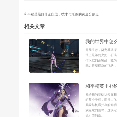
和平精英最好什么段位，技术与乐趣的黄金分割点
相关文章
我的世界中怎
开局生存，奠定基础探
带上足够的火把，石镐
作火把的必需品，能为
能力将获得质的飞跃，
和平精英里补
补给箱的基础认知在和
的某个坐标，而是由飞
风险与机遇并存的鲜明
或险峻的山脊，这决定
机引擎的轰...