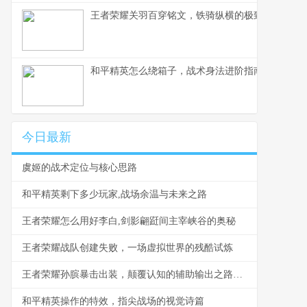
王者荣耀关羽百穿铭文，铁骑纵横的极致穿透之道
和平精英怎么绕箱子，战术身法进阶指南副标题
今日最新
虞姬的战术定位与核心思路
和平精英剩下多少玩家,战场余温与未来之路
王者荣耀怎么用好李白,剑影翩跹间主宰峡谷的奥秘
王者荣耀战队创建失败，一场虚拟世界的残酷试炼
王者荣耀孙膑暴击出装，颠覆认知的辅助输出之路副标题
和平精英操作的特效，指尖战场的视觉诗篇