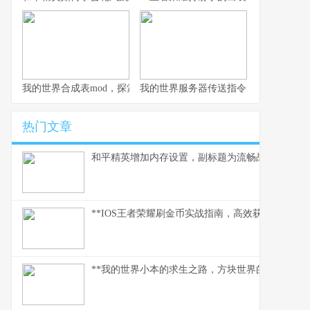
我的世界合成表mod，探索创造的无限可能，副标题，资深玩家的
我的世界服务器传送指令，连接方块宇
热门文章
和平精英增加内存设置，副标题为流畅战场背后的
**IOS王者荣耀刷金币实战指南，高效获取财富之道
**我的世界小本的求生之路，方块世界的末日生存诗