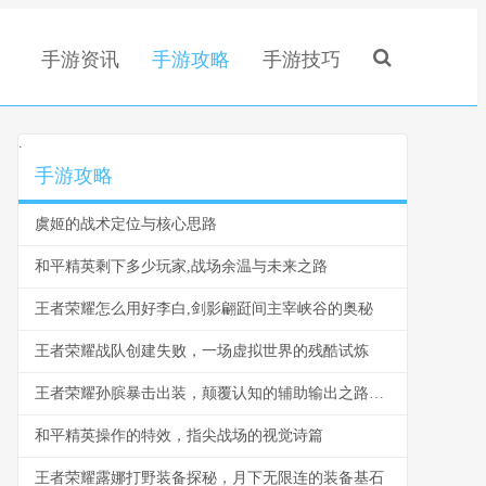
手游资讯
手游攻略
手游技巧
.
手游攻略
虞姬的战术定位与核心思路
和平精英剩下多少玩家,战场余温与未来之路
王者荣耀怎么用好李白,剑影翩跹间主宰峡谷的奥秘
王者荣耀战队创建失败，一场虚拟世界的残酷试炼
王者荣耀孙膑暴击出装，颠覆认知的辅助输出之路副标题
和平精英操作的特效，指尖战场的视觉诗篇
王者荣耀露娜打野装备探秘，月下无限连的装备基石