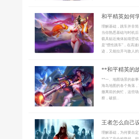
和平精英如何
理解基础，跳车并非简
当你熟悉基础与时机后
载具贴近掩体如墙壁或
是“惯性跳车”，在高
迹，又能拉开与敌人的距
**和平精英的
**一、地图场景的叙
海岛地图的各个角落，
撤离前的匆忙，这些场
察，破损...
王者怎么自己
理解基础，为何要自定
提供了安全的路径，却