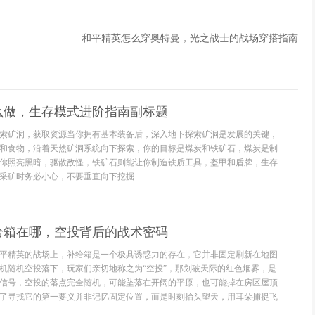
和平精英怎么穿奥特曼，光之战士的战场穿搭指南
么做，生存模式进阶指南副标题
索矿洞，获取资源当你拥有基本装备后，深入地下探索矿洞是发展的关键，
和食物，沿着天然矿洞系统向下探索，你的目标是煤炭和铁矿石，煤炭是制
你照亮黑暗，驱散敌怪，铁矿石则能让你制造铁质工具，盔甲和盾牌，生存
采矿时务必小心，不要垂直向下挖掘...
给箱在哪，空投背后的战术密码
平精英的战场上，补给箱是一个极具诱惑力的存在，它并非固定刷新在地图
机随机空投落下，玩家们亲切地称之为“空投”，那划破天际的红色烟雾，是
信号，空投的落点完全随机，可能坠落在开阔的平原，也可能掉在房区屋顶
了寻找它的第一要义并非记忆固定位置，而是时刻抬头望天，用耳朵捕捉飞