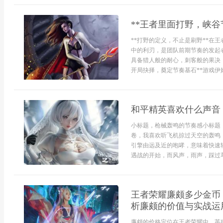
**王者里面打野，峡谷
**打野的定义，不止是刷野**在
中的利刃，是团队前期节奏的发起
具备猎人般的耐心，刺客般的果决
开局抉择，奠定节奏基石**游戏伊
和平精英喜欢什么声音
小标题，枪械轰鸣的节奏感小标题
卷，我喜欢听飞机掠过天空的轰鸣
引擎由远及近的咆哮，意味着快速
遇战的开始，而风声，雨声，踩过草
王者荣耀廉颇多少金币
析廉颇的价值与实战运
廉颇的价格定位在王者荣耀中，英