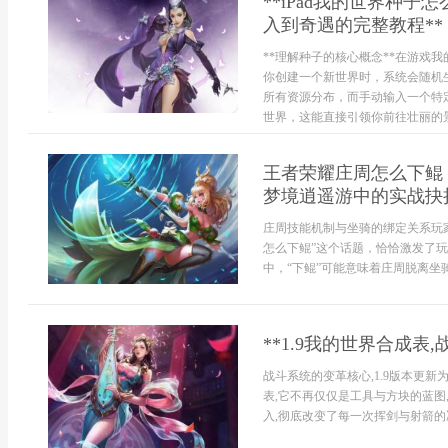
**iPad我的世界种
入到奇遇的完整教程**
**理解种子的核心概念**在游戏
你创建一个新世界时，系统会随机
所有资源分布，而手动输入一个特
世界，这能直接引领你前往壮丽的景.
王者荣耀庄周怎么下鲲
梦境逍遥游中的实战抉
庄周技能机制与坐骑的绑定关系玩家
怎么下鲲”这个话题，恰恰激发了
中，“下鲲”可能意味着庄周脱离坐
**1.9我的世界合成表
战斗系统的变革核心,1.9版本更
表,它不再仅仅是工具与方块的蓝图
入,彻底改变了每一次挥剑与射箭的决