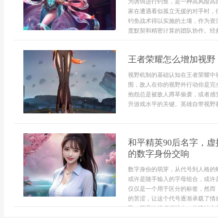
为诱饵进行钓鱼，是一种高风险高
家在遭遇看似孤立无援的对手时，
钓鱼战术得以实施的土壤，作为资
度默契和精密计算的团队协作。经典钓
王者荣耀怎么增加视野
视野机制的基础认知在王者荣耀中
围，敌人在你的视野外行动你是完
抱怨总是被敌人蹲草偷袭，或者感
升游戏水平的关键。英雄自带视野获取
和平精英90后名字，
的数字身份交响
数字身份的萌芽，从代号到人格的
或许是随手输入的字母组合，或许
仅仅是一个用于区分的标签，然而
的苦涩，让这个代号逐渐承载了情
己，更是连接虚拟战友、构建社交关