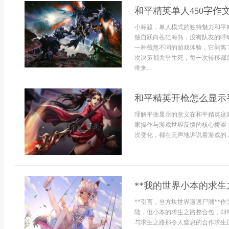
和平精英单人450字作
小标题，单人模式的独特魅力和平
独自跃向苍茫海岛，没有队友的呼
一种截然不同的游戏体验，它剥离
次决策都关乎生死，每一次转移都
带来...
和平精英开枪怎么显示
理解平衡显示的意义在和平精英这
家操作与游戏世界反馈的核心桥梁
次变化，都在无声地诉说着游戏的..
**我的世界小本的求生
**引言，当方块世界遭遇尸潮**
陆，但小本的求生之路整合包，却
与求生之路那令人窒息的合作求生压.