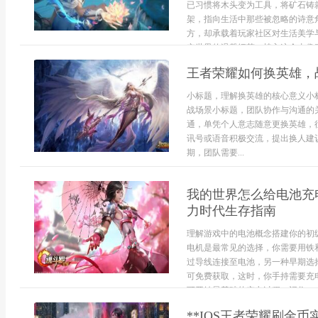
已习惯将木头变为工具，将矿石铸
架，指向生活中那些被忽略的诗意
方，却承载着玩家社区对生活美学
实世界的温馨细节，植入这个由像素
王者荣耀如何换英雄，
小标题，理解换英雄的核心意义小
战场景小标题，团队协作与沟通的
通，单凭个人意志随意更换英雄，
讯号或语音积极交流，提出换人建议
期，团队需要...
我的世界怎么给电池充
力时代生存指南
理解游戏中的电池概念搭建你的初
电机是最常见的选择，你需要用铁
过导线连接至电池，另一种早期选
可免费获取，这时，你手持需要充
可开始最基础的充电过程，记住...
**IOS王者荣耀刷金