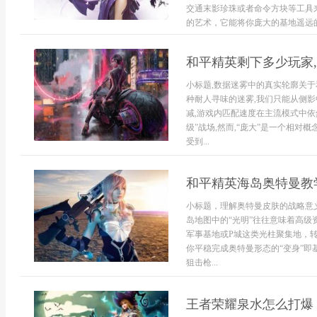
交通末影珍珠或者命令方块等工具
的艺术，它能将你庞大的基地遥远的
和平精英剩下多少玩家
小标题,数据迷雾中的真实轮廓关于
种耐人寻味的迷雾,我们只能从侧影
减,游戏内匹配速度在主流模式中依
级”战场,然而,“庞大”是一个相对
受到...
和平精英海岛奥特曼教
小标题，理解奥特曼皮肤的战略意
岛地图中的“光明”往往意味着高
军事基地或P城这类光柱聚集地，
你平稳完成奥特曼形态的“变身”
狙击枪...
王者荣耀泉水怎么打爆