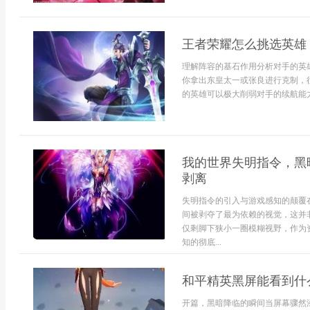
王者荣耀怎么挑选英雄
理解阵容的基石作用分析对手的英
你拿出东皇太一或张良进行克制，
的英雄可以极大削弱对手的续航能力
我的世界失明指令，黑
剥离
失明指令的引入与游戏感知的颠覆
间被剥夺了最为依赖的视觉，这并
仅剩脚下狭小一圈模糊视野，作为
知的彻底...
和平精英黑屏能看到什
开篇，黑暗降临的瞬间当屏幕骤然