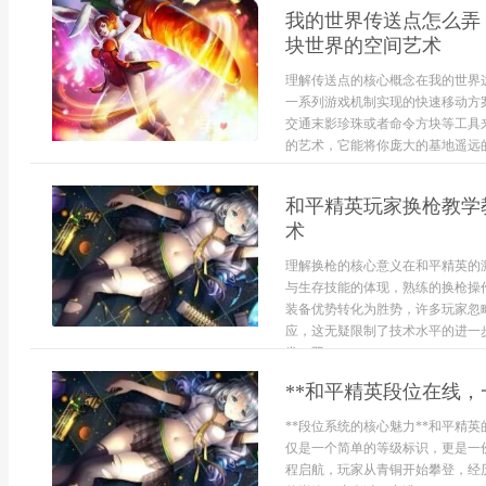
我的世界传送点怎么弄
块世界的空间艺术
理解传送点的核心概念在我的世界
一系列游戏机制实现的快速移动方
交通末影珍珠或者命令方块等工具
的艺术，它能将你庞大的基地遥远的
和平精英玩家换枪教学
术
理解换枪的核心意义在和平精英的
与生存技能的体现，熟练的换枪操
装备优势转化为胜势，许多玩家忽
应，这无疑限制了技术水平的进一
发，双...
**和平精英段位在线，
**段位系统的核心魅力**和平精
仅是一个简单的等级标识，更是一
程启航，玩家从青铜开始攀登，经