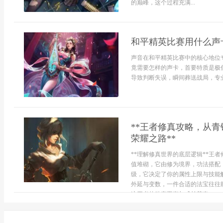
的巅峰，这个过程充满...
和平精英比赛用什么声
声音在和平精英比赛中的核心地位
竟需要怎样的声卡，首要特质是极
导致判断失误，瞬间葬送战局，专业
**王者修真攻略，从
荣耀之路**
**理解修真世界的底层逻辑**王
值堆砌，它由修为境界，功法搭配
级，它决定了你的属性上限与技能
外延与变数，一件合适的法宝往往
这四者的动态平衡与成长节奏...