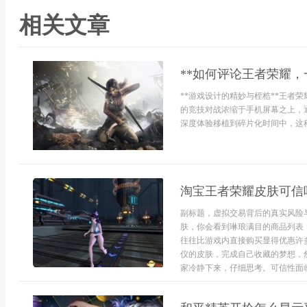
相关文章
**如何评论王者荣耀，
**游戏设计的精妙与桎梏**王者
的竞技对战浓缩于手机屏幕之上，
深度体验移植到碎片化时间中，这种
淘宝王者荣耀皮肤可信
副标题，虚拟交易背后的真实风险
肤，你会看到琳琅满目的商品列表
往往比游戏内直接购买显得优惠许
仪的皮肤，完成自己收藏的梦想，
家冷静下来，仔细思考。可信性面临