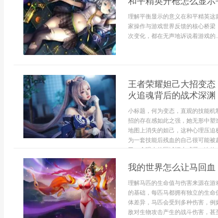
和平精英开枪怎么显示
理解平衡显示的意义在和平精英这
家操作与游戏世界反馈的核心桥梁
次变化，都在无声地诉说着游戏的..
王者荣耀妲己大招变态
火追魂背后的战术深渊
小标题，何为变态，直观的技能机
招的存在感如此之强，她无形中塑
地图上消失的妲己，这种心理压迫
为一套技能后残血的自己很可能被
了一个强大的区域拒止威慑，迫使..
我的世界怎么让马回血
理解马匹的生命值与伤害来源在游
的基础，每匹马都拥有独立的生命
体差异，马匹会受到多种伤害，例
敌对生物攻击产生的战斗伤害，甚至