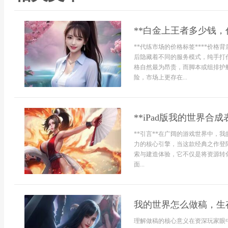
**白金上王者多少钱，
**代练市场的价格标签****价
后隐藏着不同的服务模式，纯手打
格自然最为昂贵，而脚本或组排护
险，市场上更存在...
**iPad版我的世界合
**引言**在广阔的游戏世界中，
力的核心引擎，当这款经典之作登陆
索与建造体验，它不仅是将资源转
面...
我的世界怎么做稿，生
理解做稿的核心意义在资深玩家眼