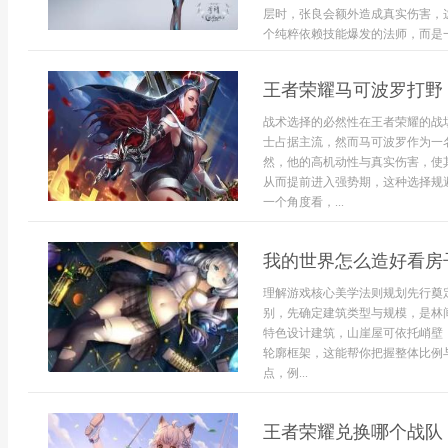
层时，张良会额外造成真实伤害，
个纯粹依赖技能爆发的法师，而是一
王者荣耀马可波罗打野
战术选择的必然性在王者荣耀的战
士占据主流，然而马可波罗作为一
然，他的高机动性与真实伤害，使
从而提前进入强势期，这种选择规
一个角度看，...
我的世界怎么造好看房
理解游戏核心美学法则规划先行奠
别，先确定建筑类型与规模，是林
特色设计建筑，山崖屋可依托峭壁
轮廓框架，这能帮你把握整体比例
点，例...
王者荣耀兑换哪个战队