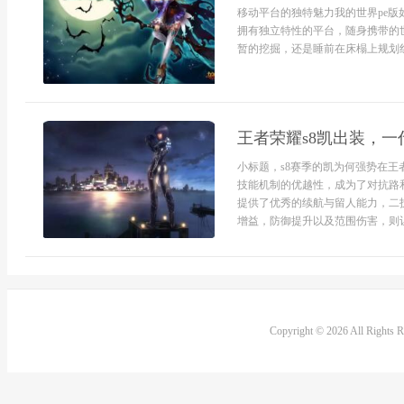
移动平台的独特魅力我的世界pe
拥有独立特性的平台，随身携带的
暂的挖掘，还是睡前在床榻上规划红石
王者荣耀s8凯出装，
小标题，s8赛季的凯为何强势在王
技能机制的优越性，成为了对抗路
提供了优秀的续航与留人能力，二
增益，防御提升以及范围伤害，则让
Copyright © 2026 All Rights