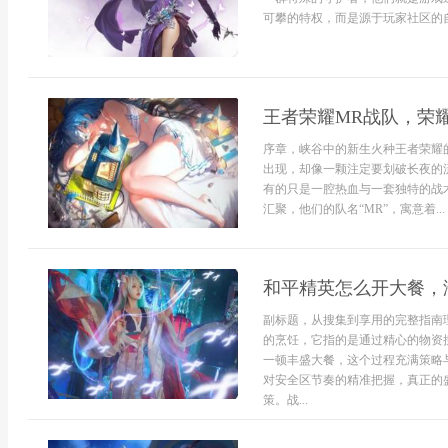
可攀的特权，而是源于玩家社区的自
王者荣耀MR战队，荣
序章，峡谷中的新生火种王者荣耀
出现，却像一颗注定要划破长夜的
有的只是一腔热血与一套独特的战
汇聚，他们的队名“MR”，寓意着...
和平精英怎么开大餐，
副标题，从搜集到享用的完整指南
的烹饪，它指的是通过精心的物资
一顿丰盛大餐，这个过程充满策略
对安全区节奏的精准把握，真正的
策。战...