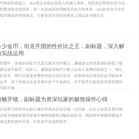
平精英的战场上，akm突击步枪以其惊人的威力著称，然而其狂野的后坐力也
想要驾驭这把猛兽，第一步必须深刻理解其后坐力的本质，akm的后坐力并非
戏内预设的弹道模式，主要表现为强烈的垂直上跳以及伴随左右...
多少金币，坦克开团的性价比之王，副标题，深入解
与实战运用
荣耀中，英雄的获取方式是玩家关注的重点，廉颇这位坦克英雄的获取门槛
通过金币购买，实际上，廉颇是游戏内少数几位永久免费的英雄之一，每位
任务后，都可以直接免费获得这位强力坦克，如果单纯从商店的金币标价来
88金币，这个价格在众多英雄中处于中低档位，对于新手玩家或者资源有限的
即可拥...
顺畅开镜，副标题为资深玩家的极致操作心得
位设置与操作优化默认键位布局未必适合每一位玩家，自定义设置是通往顺
议将开镜键放置在屏幕右侧拇指最舒适触及的区域，例如将开镜键稍微放大
成连贯的操作区域，许多高手会选择将开...