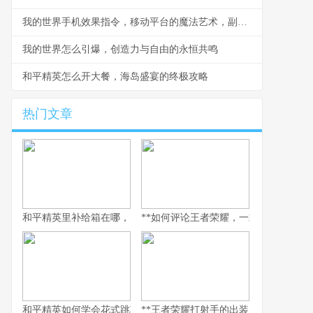
我的世界手机效果指令，移动平台的魔法艺术，副标题，指尖编织的游戏法则
我的世界怎么引爆，创造力与自由的永恒共鸣
和平精英怎么开大餐，海岛盛宴的终极攻略
热门文章
和平精英里补给箱在哪，空投背后的战术密码
**如何评论王者荣耀，一款游戏与一面社
和平精英如何学会花式跳车，副标题为实战进阶与极限操作指南
**王者荣耀打射手的出装，破晓之路的