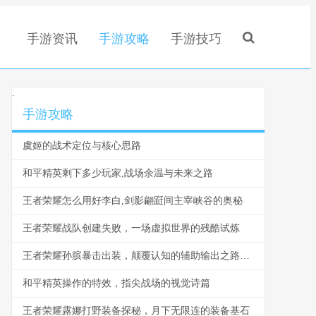
手游资讯
手游攻略
手游技巧
.
手游攻略
虞姬的战术定位与核心思路
和平精英剩下多少玩家,战场余温与未来之路
王者荣耀怎么用好李白,剑影翩跹间主宰峡谷的奥秘
王者荣耀战队创建失败，一场虚拟世界的残酷试炼
王者荣耀孙膑暴击出装，颠覆认知的辅助输出之路副标题
和平精英操作的特效，指尖战场的视觉诗篇
王者荣耀露娜打野装备探秘，月下无限连的装备基石