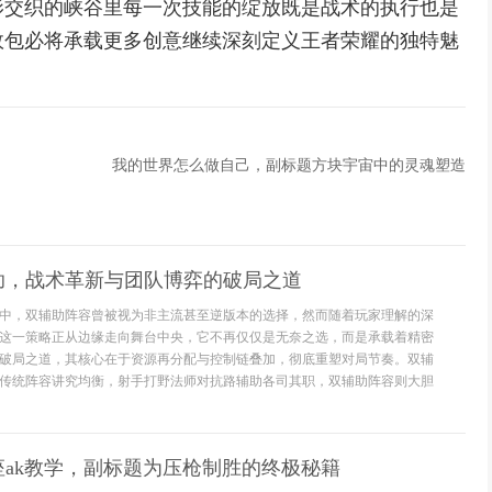
影交织的峡谷里每一次技能的绽放既是战术的执行也是
效包必将承载更多创意继续深刻定义王者荣耀的独特魅
我的世界怎么做自己，副标题方块宇宙中的灵魂塑造
助，战术革新与团队博弈的破局之道
中，双辅助阵容曾被视为非主流甚至逆版本的选择，然而随着玩家理解的深
这一策略正从边缘走向舞台中央，它不再仅仅是无奈之选，而是承载着精密
破局之道，其核心在于资源再分配与控制链叠加，彻底重塑对局节奏。双辅
传统阵容讲究均衡，射手打野法师对抗路辅助各司其职，双辅助阵容则大胆
ak教学，副标题为压枪制胜的终极秘籍