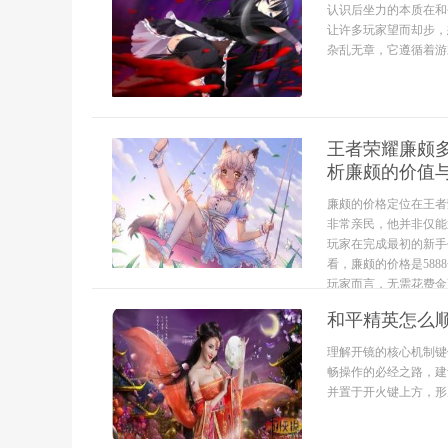
认识后坐力的本质在和
让许多玩家望而却步，
杂乱无章，它遵循着游
王者荣耀廉颇
析廉颇的价值
廉颇的价格定位在王者
非常亲民，他并非仅能
玩家在完成最初的新手
看，廉颇的价格是58
玩家而言，无需花费金币
和平精英怎么
理解开镜的核心机制键
畅操作的必经之路，建
并置于开火键上方，形