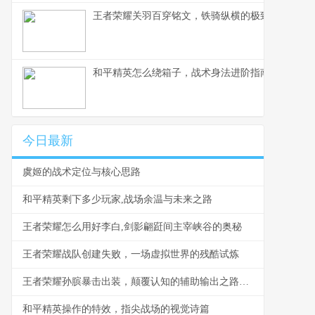
王者荣耀关羽百穿铭文，铁骑纵横的极致穿透之道
和平精英怎么绕箱子，战术身法进阶指南副标题
今日最新
虞姬的战术定位与核心思路
和平精英剩下多少玩家,战场余温与未来之路
王者荣耀怎么用好李白,剑影翩跹间主宰峡谷的奥秘
王者荣耀战队创建失败，一场虚拟世界的残酷试炼
王者荣耀孙膑暴击出装，颠覆认知的辅助输出之路副标题
和平精英操作的特效，指尖战场的视觉诗篇