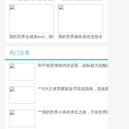
我的世界合成表mod，探索创造的无限可能，副标题，资深玩家的
我的世界服务器传送指令，连接方块宇
热门文章
和平精英增加内存设置，副标题为流畅战场背后的
**IOS王者荣耀刷金币实战指南，高效获取财富之道
**我的世界小本的求生之路，方块世界的末日生存诗