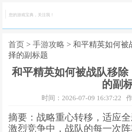
您的游戏宝典，关注我！
首页
>
手游攻略
> 和平精英如何
择的副标题
和平精英如何被战队移除
的副
时间：2026-07-09 16:37:22
作
摘要：战略重心转移，适应全
激烈竞争中，战队的每一次阵