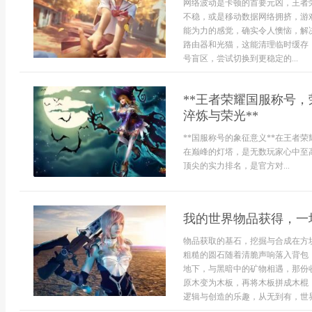
网络波动是卡顿的首要元凶，王者荣
不稳，或是移动数据网络拥挤，游
能为力的感觉，确实令人懊恼，解
路由器和光猫，这能清理临时缓存
号盲区，尝试切换到更稳定的...
**王者荣耀国服称号
淬炼与荣光**
**国服称号的象征意义**在王者
在巅峰的灯塔，是无数玩家心中至
顶尖的实力排名，是官方对...
我的世界物品获得，一
物品获取的基石，挖掘与合成在方
粗糙的圆石随着清脆声响落入背包
地下，与黑暗中的矿物相遇，那份
原木变为木板，再将木板拼成木棍
逻辑与创造的乐趣，从无到有，世界