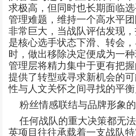
求极高，但同时也长期面临选
管理难题，维持一个高水平团
非常巨大，当战队评估发现，
是核心选手状态下滑、转会，
时，做出移除决定便成为一种
管理层将精力集中于更有把握
提供了转型或寻求新机会的可
性与人文关怀之间寻找的平衡
粉丝情感联结与品牌形象的
任何战队的重大决策都无法
英项目往往承载着一支战队特