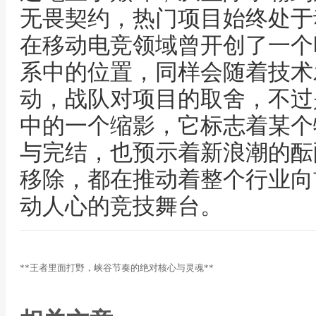
无畏契约，热门项目始终处于
在移动电竞领域曾开创了一个
系中的位置，同样会随着技术
动，战队对项目的取舍，不过
中的一个缩影，它标志着某个
与完结，也预示着新浪潮的酝
移除，都在推动着整个行业向
动人心的竞技舞台。
**王者里面打野，峡谷节奏的绝对核心与灵魂**