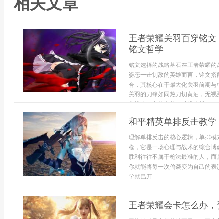
相关文章
王者荣耀关羽百穿铭文
铭文哲学
铭文选择的战略基石在王者荣耀的
姿态一击制敌的英雄而言，铭文搭
合，其核心在于最大化关羽前期与
关羽的刀锋如同热刀切黄油，无视
值堆砌，它代表着一种进攻哲...
和平精英单排反击教学
理解单排反击的核心逻辑，单排模
枪，它是一场心理与战术的综合博
胜利往往不属于枪法最准的人，而
你就能将每一次偷袭变为自己的表
学就已开...
王者荣耀会卡怎么办，