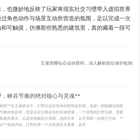
念，也微妙地反映了玩家将现实社交习惯带入虚拟世界
通过角色动作与场景互动所营造的氛围，足以完成一次
动和可触摸，仿佛那些熟悉的建筑里，真的藏着一段可
王者荣耀钻石会掉星吗，深入解析段位保护机制
野，峡谷节奏的绝对核心与灵魂**
是刷野**在王者峡谷中，打野位远非简单的野怪收割者，他是一把隐藏在阴影
节奏的发起者，更是决定比赛走向的关键变量，一个优秀的打野玩家，需要
客般的果决，以及统帅般的大局观，他的任务，从开局那一刻便已开始。**
**游戏伊始，打野的第一个决策便至关重要，是常...