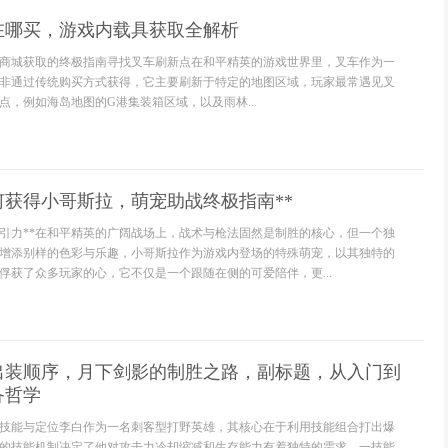
在哪买，游戏内载具获取全解析
商城获取的终极指南寻找叉车刷新点在和平精英的游戏世界里，叉车作为一
非通过传统购买方式获得，它主要刷新于特定的地图区域，玩家最常遇见叉
点，例如海岛地图的G港集装箱区域，以及雨林...
何获得小哥斯拉，萌宠助战终极指南**
吸引力**在和平精英的广阔战场上，战术与枪法固然是制胜的核心，但一个独
增添别样的色彩与乐趣，小哥斯拉作为游戏内登场的特殊萌宠，以其独特的
俘获了众多玩家的心，它不仅是一个跟随在侧的可爱陪伴，更...
出装顺序，月下剑影的制胜之路，副标题，从入门到
备哲学
技能与定位李白作为一名刺客型打野英雄，其核心在于利用技能组合打出爆
的技能机制决定了他对攻击力冷却缩减和生存能力有着独特的需求，一技能