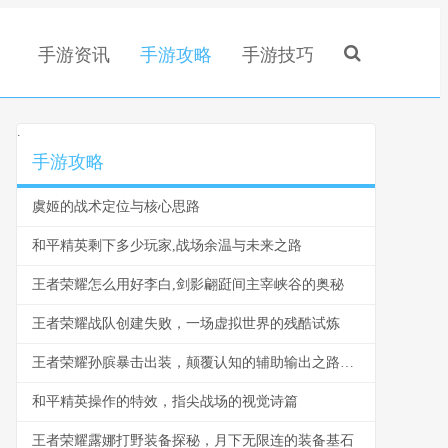
手游资讯
手游攻略
手游技巧
.
手游攻略
虞姬的战术定位与核心思路
和平精英剩下多少玩家,战场余温与未来之路
王者荣耀怎么用好李白,剑影翩跹间主宰峡谷的奥秘
王者荣耀战队创建失败，一场虚拟世界的残酷试炼
王者荣耀孙膑暴击出装，颠覆认知的辅助输出之路副标题
和平精英操作的特效，指尖战场的视觉诗篇
王者荣耀露娜打野装备探秘，月下无限连的装备基石