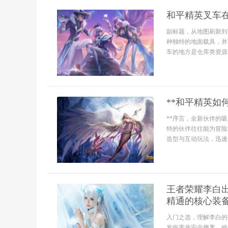
和平精英叉车
副标题，从地图刷新到
种独特的地面载具，并
车的地方是仓库类资源
**和平精英如
**序言，全新伙伴的
特的伙伴往往能为冒险
造型与互动玩法，迅速
王者荣耀李白
精通的核心装
入门之选，理解李白的
发伤害并安全撤离，他