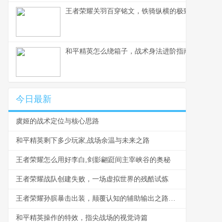
王者荣耀关羽百穿铭文，铁骑纵横的极致穿透之道
和平精英怎么绕箱子，战术身法进阶指南副标题
今日最新
虞姬的战术定位与核心思路
和平精英剩下多少玩家,战场余温与未来之路
王者荣耀怎么用好李白,剑影翩跹间主宰峡谷的奥秘
王者荣耀战队创建失败，一场虚拟世界的残酷试炼
王者荣耀孙膑暴击出装，颠覆认知的辅助输出之路副标题
和平精英操作的特效，指尖战场的视觉诗篇