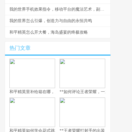
我的世界手机效果指令，移动平台的魔法艺术，副标题，指尖编织的游戏法则
我的世界怎么引爆，创造力与自由的永恒共鸣
和平精英怎么开大餐，海岛盛宴的终极攻略
热门文章
和平精英里补给箱在哪，空投背后的战术密码
**如何评论王者荣耀，一款游戏与一面社
和平精英如何学会花式跳车，副标题为实战进阶与极限操作指南
**王者荣耀打射手的出装，破晓之路的