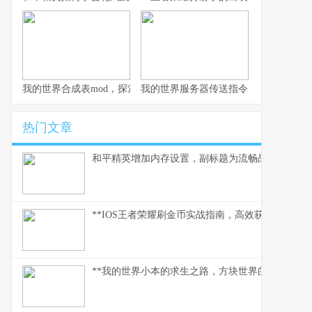
我的世界合成表mod，探索创造的无限可能，副标题，资深玩家的
我的世界服务器传送指令，连接方块宇
热门文章
和平精英增加内存设置，副标题为流畅战场背后的
**IOS王者荣耀刷金币实战指南，高效获取财富之道
**我的世界小本的求生之路，方块世界的末日生存诗