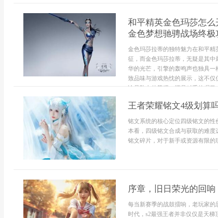
和平精英金色玛莎怎么
金色梦想驰骋战场终极
金色玛莎拉蒂的独特魅力在和平精
征，而金色玛莎拉蒂，无疑是其中
华的光芒，引擎的轰鸣声也独具一
致品味与游戏热忱的展示，这不仅
论是队友的赞叹，还是对手的瞩目，都
王者荣耀铭文4级划算
铭文系统的核心定位四级铭文的性
本看，四级铭文合成与获取的难度
铭文碎片，对于新手或资源有限的玩
序章，旧日荣光的回响
每当新赛季的战鼓擂响，老玩家的
时代，s2最强王者并非仅仅是天