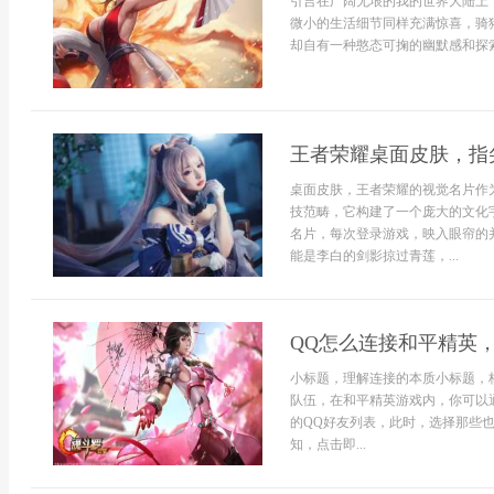
引言在广阔无垠的我的世界大陆上
微小的生活细节同样充满惊喜，骑
却自有一种憨态可掬的幽默感和探索
王者荣耀桌面皮肤，指
桌面皮肤，王者荣耀的视觉名片作
技范畴，它构建了一个庞大的文化
名片，每次登录游戏，映入眼帘的
能是李白的剑影掠过青莲，...
QQ怎么连接和平精英
小标题，理解连接的本质小标题，
队伍，在和平精英游戏内，你可以
的QQ好友列表，此时，选择那些
知，点击即...