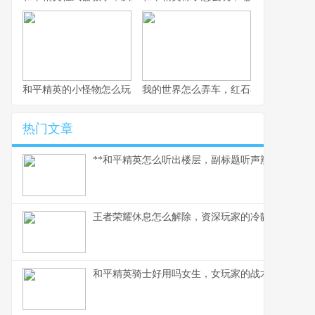
和平精英的小怪物怎么玩，战术细节与实战心得
我的世界怎么弄车，红石与创造的交响
热门文章
**和平精英怎么听出楼层，副标题听声辨位决胜攻楼
王者荣耀休息怎么解除，资深玩家的冷静思考与行
和平精英骑士好用吗女生，女玩家的战术美学与实