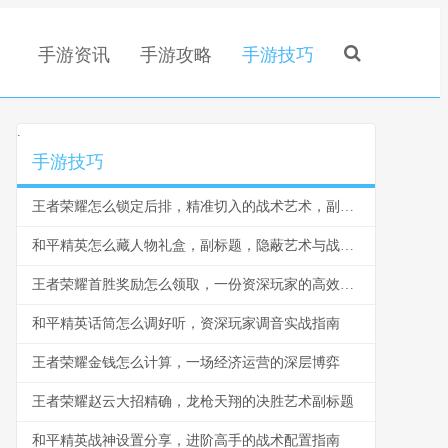
手游资讯
手游攻略
手游技巧
.
手游技巧
王者荣耀怎么锁定后排，精准切入的战术艺术，副标题，脆皮噩梦与团战胜负手
和平精英怎么藏人物礼盒，副标题，隐蔽艺术与战术博弈
王者荣耀首胜奖励怎么领取，一份资深玩家的高效指南，副标题，揭秘每日第一胜的隐藏技巧与深远意义
和平精英话筒怎么调好听，资深玩家调音实战指南
王者荣耀金钱怎么计算，一场经济运营的深层博弈
王者荣耀赵云大招精确，龙枪天翔的决胜艺术副标题
和平精英战神设置分享，进阶高手的战术配置指南