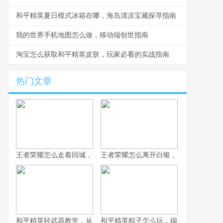
和平精英夏日模式冰箱在哪，海岛清凉宝藏探寻指南
我的世界手机地图怎么做，移动端创世指南
淘宝怎么获取和平精英皮肤，玩家必看的实战指南
热门文章
王者荣耀怎么走着回城，一场被忽视的战略艺术
王者荣耀怎么离开白银，副标题为突破
和平精英轻武器教学，从入门到精通的实战指南
和平精英粽子怎么玩，端午竞技的战术