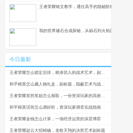
王者荣耀铭文教学，通往高手的隐秘阶梯副标题，
我的世界燧石合成探秘，从砾石到火焰的生存艺术
今日最新
王者荣耀怎么锁定后排，精准切入的战术艺术，副标题，脆皮噩梦与团战胜负手
和平精英怎么藏人物礼盒，副标题，隐蔽艺术与战术博弈
王者荣耀首胜奖励怎么领取，一份资深玩家的高效指南，副标题，揭秘每日第一胜的隐藏技巧与深远意义
和平精英话筒怎么调好听，资深玩家调音实战指南
王者荣耀金钱怎么计算，一场经济运营的深层博弈
王者荣耀赵云大招精确，龙枪天翔的决胜艺术副标题