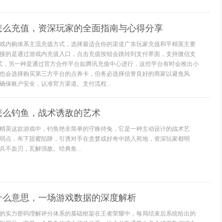
怎么充值，资深玩家的全面指南与心得分享
戏内购体系主流充值方式，选择最适合你的渠道广东玩家充值和平精英主要
接的是通过游戏内充值入口，点击充值按钮会跳转到支付界面，支持微信支
式，另一种是通过官方合作平台如腾讯充值中心进行，这些平台有时会推出小
也会选择购买第三方平台的点券卡，但务必选择信誉良好的商家以避免风
确保账户安全，认准官方渠道。支付流程...
怎么钓鱼，战术诱敌的艺术
精英这款游戏中，钓鱼绝非简单的守株待兔，它是一种主动设计的战术艺
弱点，布下甜蜜陷阱，引诱对手在贪婪或好奇中踏入死地，资深玩家都明
不血刃，瓦解强敌。经典鱼...
什么意思，一场游戏数据的深度解析
的实力密码理解评分体系的基础框架在王者荣耀中，每局结束后系统给出的