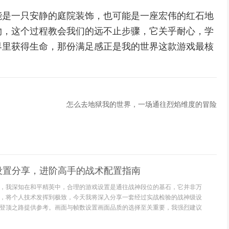
能是一只安静的庭院装饰，也可能是一座宏伟的红石地
物，这个过程教会我们的远不止步骤，它关乎耐心，学
界里获得生命，那份满足感正是我的世界这款游戏最核
怎么去地狱我的世界，一场通往烈焰维度的冒险
设置分享，进阶高手的战术配置指南
，我深知在和平精英中，合理的游戏设置是通往战神段位的基石，它并非万
，将个人技术发挥到极致，今天我将深入分享一套经过实战检验的战神级设
登顶之路提供参考。画面与帧数设置画面品质的选择至关重要，我强烈建议