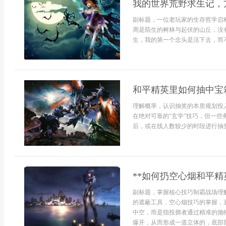
我的世界荒野求生记，
副标题，一位老玩家的生存哲学启
周是陌生的树林与起伏的山丘，没
生，我的第一个念头是活下去，而不
和平精英里如何抽中宝
理解概率，认识抽奖的本质规划投
在绝对可靠的“玄学”技巧，但一
后，或在线人数较少的时段进行抽奖
**如何扔空心烟和平精
副标题，掌握核心技巧制霸战场理
的遮蔽工具，空心烟技巧的掌握，
中空，而是指投掷者通过精准的抛
爆开，从而形成一道立体的，底部留