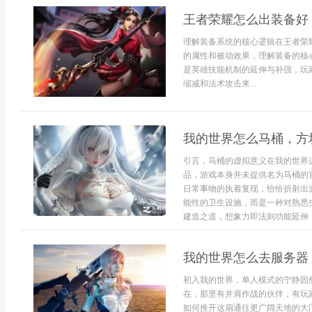
王者荣耀怎么出装备好
理解装备系统的核心逻辑在王者荣
的属性和被动效果，理解装备的核
是英雄技能机制的延伸与补强，玩
缩减和法术攻击来...
我的世界怎么马桶，方
引言，马桶的虚拟意义在我的世界
品，游戏本身并未提供名为马桶的
日常事物的执着复现，恰恰折射出
能性的卫生设施，而是一种对熟悉
建造之道，想象力即法则功能延伸，红
我的世界怎么去服务器
初入我的世界，单人模式的宁静固
在，那里有并肩作战的伙伴，有玩
如何推开这扇通往更广阔天地的大