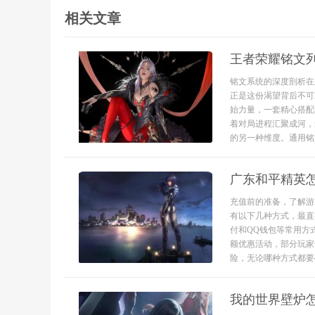
相关文章
王者荣耀铭文
铭文系统的深度剖析在
正是这份渴望背后不可
始力量，一套精心搭配
着对局进程汇聚成河，
的另一种维度。通用铭文
广东和平精英
充值前的准备，了解游
有以下几种方式，最直
付和QQ钱包等常用方
额优惠活动，部分玩家
险，无论哪种方式都要
我的世界壁炉