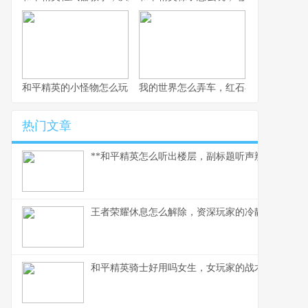
和平精英的小怪物怎么玩，战术细节与实战心得
我的世界怎么弄车，红石与创造的交响
热门文章
**和平精英怎么听出楼层，副标题听声辨位决胜攻楼
王者荣耀休息怎么解除，资深玩家的冷静思考与行
和平精英骑士好用吗女生，女玩家的战术美学与实