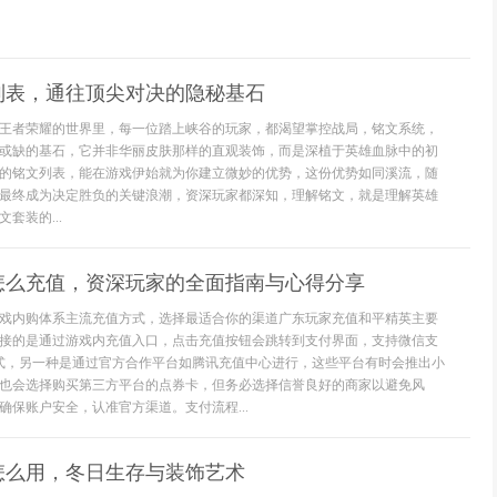
列表，通往顶尖对决的隐秘基石
王者荣耀的世界里，每一位踏上峡谷的玩家，都渴望掌控战局，铭文系统，
或缺的基石，它并非华丽皮肤那样的直观装饰，而是深植于英雄血脉中的初
的铭文列表，能在游戏伊始就为你建立微妙的优势，这份优势如同溪流，随
最终成为决定胜负的关键浪潮，资深玩家都深知，理解铭文，就是理解英雄
套装的...
怎么充值，资深玩家的全面指南与心得分享
戏内购体系主流充值方式，选择最适合你的渠道广东玩家充值和平精英主要
接的是通过游戏内充值入口，点击充值按钮会跳转到支付界面，支持微信支
式，另一种是通过官方合作平台如腾讯充值中心进行，这些平台有时会推出小
也会选择购买第三方平台的点券卡，但务必选择信誉良好的商家以避免风
确保账户安全，认准官方渠道。支付流程...
怎么用，冬日生存与装饰艺术