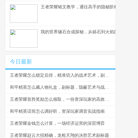
王者荣耀铭文教学，通往高手的隐秘阶梯副标题，
我的世界燧石合成探秘，从砾石到火焰的生存艺术
今日最新
王者荣耀怎么锁定后排，精准切入的战术艺术，副标题，脆皮噩梦与团战胜负手
和平精英怎么藏人物礼盒，副标题，隐蔽艺术与战术博弈
王者荣耀首胜奖励怎么领取，一份资深玩家的高效指南，副标题，揭秘每日第一胜的隐藏技巧与深远意义
和平精英话筒怎么调好听，资深玩家调音实战指南
王者荣耀金钱怎么计算，一场经济运营的深层博弈
王者荣耀赵云大招精确，龙枪天翔的决胜艺术副标题