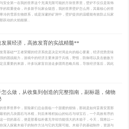
与安全第一在我的世界这个充满无限可能的方块世界里，壁炉不仅仅是装饰
学的双重使命，许多新手玩家会疑惑，我的世界壁炉怎么用，其最核心的答
寒冷的雪原生物群系，或是深邃的矿洞中，壁炉提供的温暖能有效防止玩家
跃动的火焰能驱...
速发展经济，高效发育的实战精髓**
定发育基础**王者荣耀的经济系统是决定对局走向的核心要素，经济优势意味
强的团战能力，游戏中的经济主要来源于兵线，野怪，防御塔以及击败敌方
定且重要的来源，许多玩家盲目游走参团而忽略兵线，导致经济落后，因此
子怎么做，从收集到创造的完整指南，副标题，储物
秘
的世界世界中，冒险家们总会面临一个甜蜜的烦恼，那就是如何妥善安置那
最初的几块圆石与木棍，到后来堆积如山的钻石与绿宝石，一个高效有序的
这一切的基石，便是那看似朴素无华却功能强大的木箱子，今天，我将以一
你深入探索木箱子的制作方法与它的无限可能。木箱子的基础制作，资源与