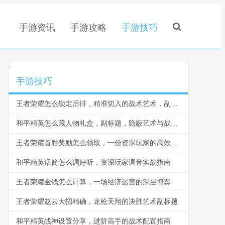
手游资讯
手游攻略
手游技巧
.
手游技巧
王者荣耀怎么锁定后排，精准切入的战术艺术，副标题，脆皮噩梦与团战胜负手
和平精英怎么藏人物礼盒，副标题，隐蔽艺术与战术博弈
王者荣耀首胜奖励怎么领取，一份资深玩家的高效指南，副标题，揭秘每日第一胜的隐藏技巧与深远意义
和平精英话筒怎么调好听，资深玩家调音实战指南
王者荣耀金钱怎么计算，一场经济运营的深层博弈
王者荣耀赵云大招精确，龙枪天翔的决胜艺术副标题
和平精英战神设置分享，进阶高手的战术配置指南