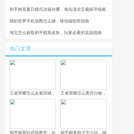
和平精英夏日模式冰箱在哪，海岛清凉宝藏探寻指南
我的世界手机地图怎么做，移动端创世指南
淘宝怎么获取和平精英皮肤，玩家必看的实战指南
热门文章
王者荣耀怎么走着回城，一场被忽视的战略艺术
王者荣耀怎么离开白银，副标题为突破
和平精英轻武器教学，从入门到精通的实战指南
和平精英粽子怎么玩，端午竞技的战术