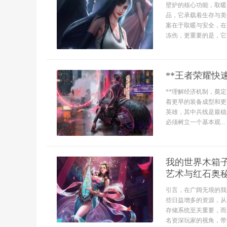
壁炉的核心功能，取暖
品，它承载着生存与美
案在于取暖与安全，在
冻伤，更重要的是，它那
**王者荣耀快
**理解经济机制，奠
着更早的装备成型和更
英雄，其中兵线是最稳
必须树立一个基本观...
我的世界木箱
艺术与红石奥
引言，在广阔无垠的我
些日益增多的资源，从
存储系统至关重要，而
名资深玩家的视角，带