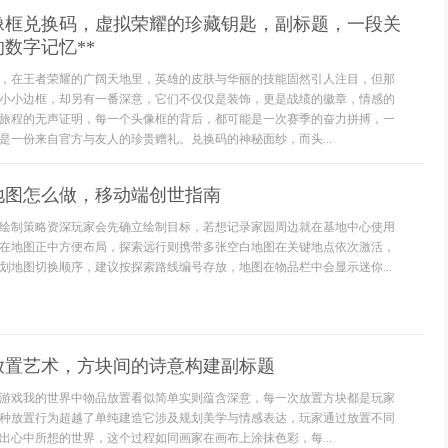
头像框兑换码，虚拟荣耀的珍藏钥匙，副标题，一段关
数字记忆**
，在王者荣耀的广阔天地里，英雄的皮肤与华丽的技能固然引人注目，但那
小小边框，却另有一番深意，它们不仅仅是装饰，更是战绩的徽章，情感的
旅程的无声证明，每一个头像框的背后，都可能是一次赛季的奋力拼搏，一
是一份来自官方与友人的珍贵赠礼。兑换码的神秘面纱，而头...
地图怎么做，移动端创世指南
绘制策略资深玩家会先确立绘制目标，若想记录家园周边就在基地中心使用
在地图正中方便布局，探索远行则携带多张空白地图在关键地点依次激活，
划地图切换顺序，建议按探索路线编号存放，地图在物品栏中会显示迷你...
放置艺术，方块间的诗意构建副标题
游戏我的世界中物品放置看似简单实则蕴含深意，每一次放置方块都是玩家
种放置行为超越了单纯建造它涉及规划美学与情感表达，玩家通过放置不同
出心中所想的世界，这个过程如同画家在画布上涂抹色彩，每...