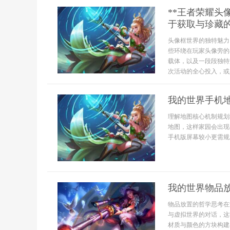
**王者荣耀
于获取与珍藏的
头像框世界的独特魅力
些环绕在玩家头像旁的
载体，以及一段段独特
次活动的全心投入，或
我的世界手机
理解地图核心机制规划
地图，这样家园会出现
手机版屏幕较小更需规
我的世界物品
物品放置的哲学思考在
与虚拟世界的对话，这
材质与颜色的方块构建