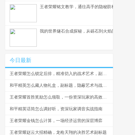
王者荣耀铭文教学，通往高手的隐秘阶梯副标题，
我的世界燧石合成探秘，从砾石到火焰的生存艺术
今日最新
王者荣耀怎么锁定后排，精准切入的战术艺术，副标题，脆皮噩梦与团战胜负手
和平精英怎么藏人物礼盒，副标题，隐蔽艺术与战术博弈
王者荣耀首胜奖励怎么领取，一份资深玩家的高效指南，副标题，揭秘每日第一胜的隐藏技巧与深远意义
和平精英话筒怎么调好听，资深玩家调音实战指南
王者荣耀金钱怎么计算，一场经济运营的深层博弈
王者荣耀赵云大招精确，龙枪天翔的决胜艺术副标题