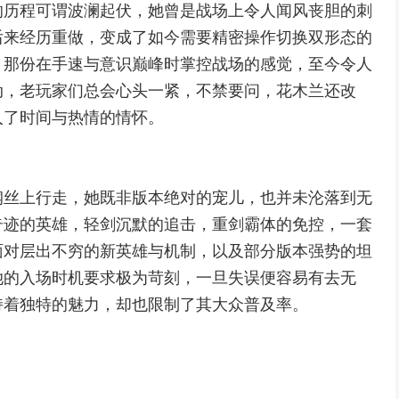
的历程可谓波澜起伏，她曾是战场上令人闻风丧胆的刺
后来经历重做，变成了如今需要精密操作切换双形态的
，那份在手速与意识巅峰时掌控战场的感觉，至今令人
动，老玩家们总会心头一紧，不禁要问，花木兰还改
入了时间与热情的情怀。
钢丝上行走，她既非版本绝对的宠儿，也并未沦落到无
奇迹的英雄，轻剑沉默的追击，重剑霸体的免控，一套
面对层出不穷的新英雄与机制，以及部分版本强势的坦
她的入场时机要求极为苛刻，一旦失误便容易有去无
持着独特的魅力，却也限制了其大众普及率。