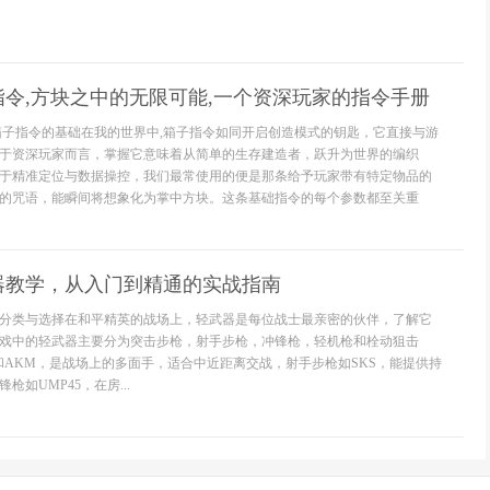
令,方块之中的无限可能,一个资深玩家的指令手册
箱子指令的基础在我的世界中,箱子指令如同开启创造模式的钥匙，它直接与游
于资深玩家而言，掌握它意味着从简单的生存建造者，跃升为世界的编织
于精准定位与数据操控，我们最常使用的便是那条给予玩家带有特定物品的
的咒语，能瞬间将想象化为掌中方块。这条基础指令的每个参数都至关重
器教学，从入门到精通的实战指南
分类与选择在和平精英的战场上，轻武器是每位战士最亲密的伙伴，了解它
戏中的轻武器主要分为突击步枪，射手步枪，冲锋枪，轻机枪和栓动狙击
6和AKM，是战场上的多面手，适合中近距离交战，射手步枪如SKS，能提供持
如UMP45，在房...