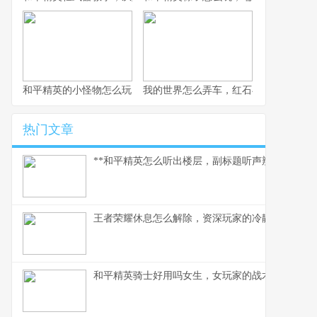
和平精英的小怪物怎么玩，战术细节与实战心得
我的世界怎么弄车，红石与创造的交响
热门文章
**和平精英怎么听出楼层，副标题听声辨位决胜攻楼
王者荣耀休息怎么解除，资深玩家的冷静思考与行
和平精英骑士好用吗女生，女玩家的战术美学与实