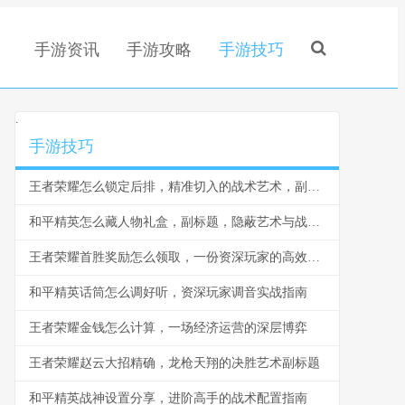
手游资讯
手游攻略
手游技巧
.
手游技巧
王者荣耀怎么锁定后排，精准切入的战术艺术，副标题，脆皮噩梦与团战胜负手
和平精英怎么藏人物礼盒，副标题，隐蔽艺术与战术博弈
王者荣耀首胜奖励怎么领取，一份资深玩家的高效指南，副标题，揭秘每日第一胜的隐藏技巧与深远意义
和平精英话筒怎么调好听，资深玩家调音实战指南
王者荣耀金钱怎么计算，一场经济运营的深层博弈
王者荣耀赵云大招精确，龙枪天翔的决胜艺术副标题
和平精英战神设置分享，进阶高手的战术配置指南