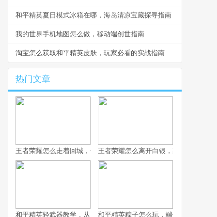
和平精英夏日模式冰箱在哪，海岛清凉宝藏探寻指南
我的世界手机地图怎么做，移动端创世指南
淘宝怎么获取和平精英皮肤，玩家必看的实战指南
热门文章
王者荣耀怎么走着回城，一场被忽视的战略艺术
王者荣耀怎么离开白银，副标题为突破
和平精英轻武器教学，从入门到精通的实战指南
和平精英粽子怎么玩，端午竞技的战术