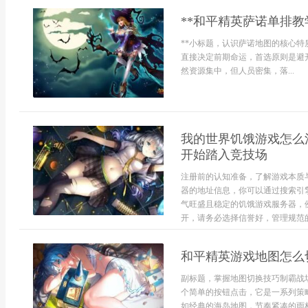
**和平精英萨诺单排教学
**小标题，认识萨诺地图的核心特
直接决定前期命运，首选原则是避
然资源集中，但人员密集，落...
我的世界饥饿游戏怎么
开始踏入竞技场
注册前的认知准备，了解游戏本质
器的地址信息，你可以通过搜索引
气旺盛且稳定的饥饿游戏服务器，
开，请务必选择信誉好，管理规范的
和平精英游戏地图怎么
副标题，掌握地图切换技巧制霸战
个简单的按钮点击，它是一系列策
如经典的海岛地图，节奏紧凑的雨林地