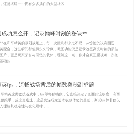
，还是搭建一个拥有众多插件的大型社区...
图成功怎么开，记录巅峰时刻的秘诀**
值**在和平精英的激烈战场上，每一次胜利都来之不易，从惊险的决赛圈逆
美配合，这些瞬间都值得永久珍藏，截图功能便是记录这些高光时刻的最佳
图片，更是玩家荣誉与回忆的载体，理解这一点，你才会真正重视每一次按
础的...
英fps，流畅战场背后的帧数奥秘副标题
在和平精英这类竞技游戏中，fps即每秒帧数，它直接决定了画面的流畅度，高而
瞄准更跟手，反应更迅速，这是资深玩家追求极致体验的基础，测试fps并非仅仅
理解其稳定性与变化规律，...