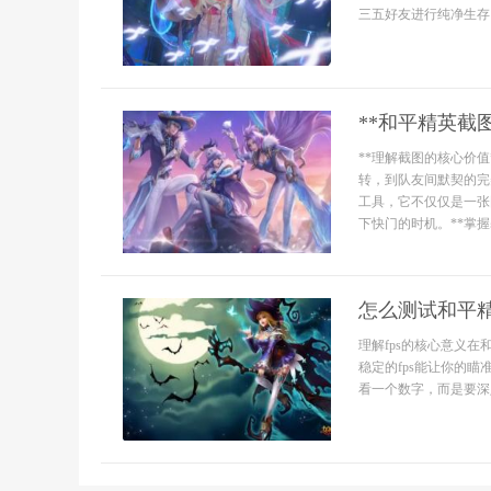
三五好友进行纯净生存
**和平精英截
**理解截图的核心价
转，到队友间默契的完
工具，它不仅仅是一张
下快门的时机。**掌握基
怎么测试和平精
理解fps的核心意义
稳定的fps能让你的
看一个数字，而是要深入