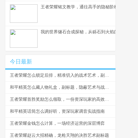
王者荣耀铭文教学，通往高手的隐秘阶梯副标题，
我的世界燧石合成探秘，从砾石到火焰的生存艺术
今日最新
王者荣耀怎么锁定后排，精准切入的战术艺术，副标题，脆皮噩梦与团战胜负手
和平精英怎么藏人物礼盒，副标题，隐蔽艺术与战术博弈
王者荣耀首胜奖励怎么领取，一份资深玩家的高效指南，副标题，揭秘每日第一胜的隐藏技巧与深远意义
和平精英话筒怎么调好听，资深玩家调音实战指南
王者荣耀金钱怎么计算，一场经济运营的深层博弈
王者荣耀赵云大招精确，龙枪天翔的决胜艺术副标题