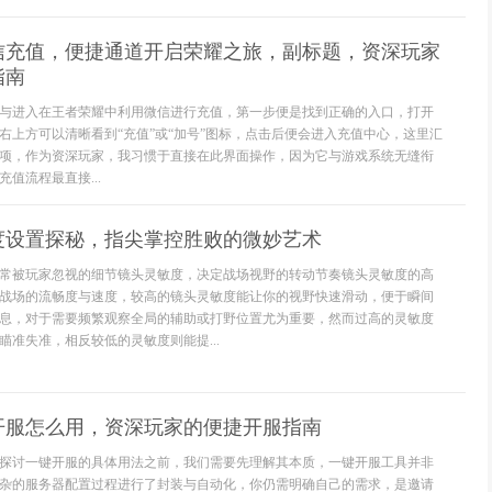
信充值，便捷通道开启荣耀之旅，副标题，资深玩家
指南
与进入在王者荣耀中利用微信进行充值，第一步便是找到正确的入口，打开
右上方可以清晰看到“充值”或“加号”图标，点击后便会进入充值中心，这里汇
项，作为资深玩家，我习惯于直接在此界面操作，因为它与游戏系统无缝衔
值流程最直接...
度设置探秘，指尖掌控胜败的微妙艺术
常被玩家忽视的细节镜头灵敏度，决定战场视野的转动节奏镜头灵敏度的高
战场的流畅度与速度，较高的镜头灵敏度能让你的视野快速滑动，便于瞬间
息，对于需要频繁观察全局的辅助或打野位置尤为重要，然而过高的灵敏度
瞄准失准，相反较低的灵敏度则能提...
开服怎么用，资深玩家的便捷开服指南
探讨一键开服的具体用法之前，我们需要先理解其本质，一键开服工具并非
杂的服务器配置过程进行了封装与自动化，你仍需明确自己的需求，是邀请