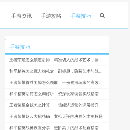
手游资讯
手游攻略
手游技巧
.
手游技巧
王者荣耀怎么锁定后排，精准切入的战术艺术，副标题，脆皮噩梦与团战胜负手
和平精英怎么藏人物礼盒，副标题，隐蔽艺术与战术博弈
王者荣耀首胜奖励怎么领取，一份资深玩家的高效指南，副标题，揭秘每日第一胜的隐藏技巧与深远意义
和平精英话筒怎么调好听，资深玩家调音实战指南
王者荣耀金钱怎么计算，一场经济运营的深层博弈
王者荣耀赵云大招精确，龙枪天翔的决胜艺术副标题
和平精英战神设置分享，进阶高手的战术配置指南