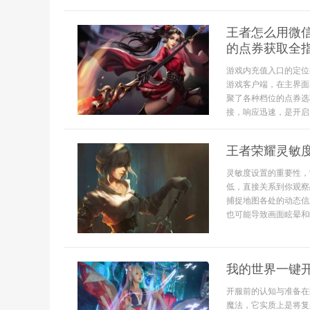
王者怎么用微
的点券获取全
游戏内充值入口的定位
游戏客户端，在主界面
聚了各种档位的点券选
接，响应迅速，是开启充
王者荣耀灵敏
灵敏度设置的重要性，
低，直接关系到你观察
捕捉地图各处的动态信
也可能导致画面眩晕和
我的世界一键
开服前的认知与准备在
魔法，它实质上是将复