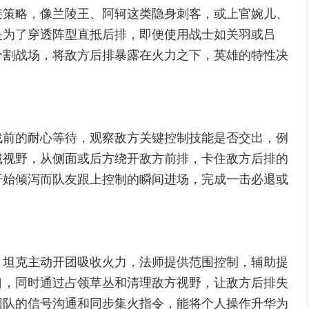
接策略，像兰陵王、阿轲这类隐身刺客，或上官婉儿、
是为了穿透阵型直抵后排，即便使用战士如关羽或吕
分割战场，将敌方后排暴露在火力之下，英雄的特性决
战前的耐心等待，观察敌方关键控制技能是否交出，例
藏视野，从侧面或后方绕开敌方前排，卡住敌方后排的
开始倾泻而队友跟上控制的瞬间进场，完成一击必退或
，坦克主动开团吸收火力，法师提供范围控制，辅助提
口，同时通过占领草丛和清理敌方视野，让敌方后排失
团队的信号沟通和同步集火指令，能将个人操作升华为