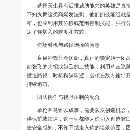
选择天生具有后排威胁能力的英雄是直
不知火舞这类高爆发法刺，他们的技能组就
布，也应利用其位移或范围控制技能，强行
定了你切入的难度和方式。
进场时机与路径选择的智慧
盲目冲锋只会送命，真正的锁定始于团
如张飞的大招或妲己的二技能，利用草丛隐
撤退路径，时机稍纵即逝，必须在敌方输出
持续追击。
团队协作与视野压制的配合
单枪匹马难以成事，需要队友创造机会
供保护或加速，这一切都能为你切入创造窗
去安全感知，不知不觉走入你的猎杀范围，