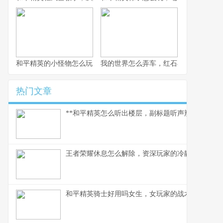
和平精英的小怪物怎么玩，战术细节与实战心得
我的世界怎么弄车，红石与创造的交响
热门文章
**和平精英怎么听出楼层，副标题听声辨位决胜攻楼
王者荣耀休息怎么解除，资深玩家的冷静思考与行
和平精英骑士好用吗女生，女玩家的战术美学与实