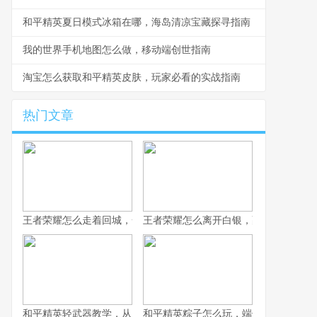
和平精英夏日模式冰箱在哪，海岛清凉宝藏探寻指南
我的世界手机地图怎么做，移动端创世指南
淘宝怎么获取和平精英皮肤，玩家必看的实战指南
热门文章
王者荣耀怎么走着回城，一场被忽视的战略艺术
王者荣耀怎么离开白银，副标题为突破
和平精英轻武器教学，从入门到精通的实战指南
和平精英粽子怎么玩，端午竞技的战术