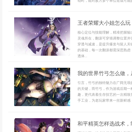
动时，能对敌方多个单位造成可观的
王者荣耀大小姐怎么玩
核心定位与技能理解，精准把握输
灵魂所在，翻滚可穿墙调整位置并
穿透与减速，是提升爆发与留人关
的基础，每一次翻滚都需深思熟虑
透体...
我的世界竹弓怎么做，
引言，竹弓的独特魅力在广阔无垠
的关键，而竹弓，作为游戏后期一
趣，更代表着生存技艺的一次精致
手工业，为老玩家带来一丝新鲜感，
和平精英怎样选战术，