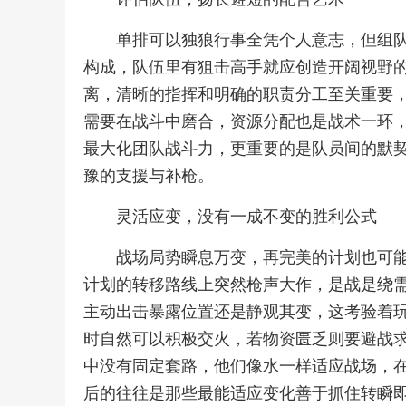
单排可以独狼行事全凭个人意志，但组
构成，队伍里有狙击高手就应创造开阔视野
离，清晰的指挥和明确的职责分工至关重要
需要在战斗中磨合，资源分配也是战术一环
最大化团队战斗力，更重要的是队员间的默
豫的支援与补枪。
灵活应变，没有一成不变的胜利公式
战场局势瞬息万变，再完美的计划也可
计划的转移路线上突然枪声大作，是战是绕
主动出击暴露位置还是静观其变，这考验着
时自然可以积极交火，若物资匮乏则要避战
中没有固定套路，他们像水一样适应战场，
后的往往是那些最能适应变化善于抓住转瞬