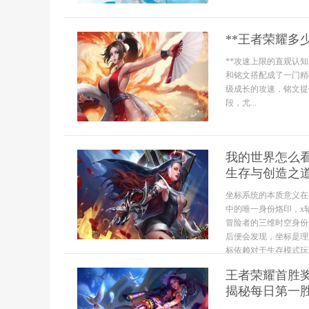
**王者荣耀多
**攻速上限的直观认知
和铭文搭配成了一门精
级成长的攻速，铭文提
段，尤...
我的世界怎么看
生存与创造之
坐标系统的本质意义在
中的唯一身份烙印，x
冒险者的三维时空身份
后便会发现，坐标是理
标依赖对于生存模式玩家
王者荣耀首胜
揭秘每日第一