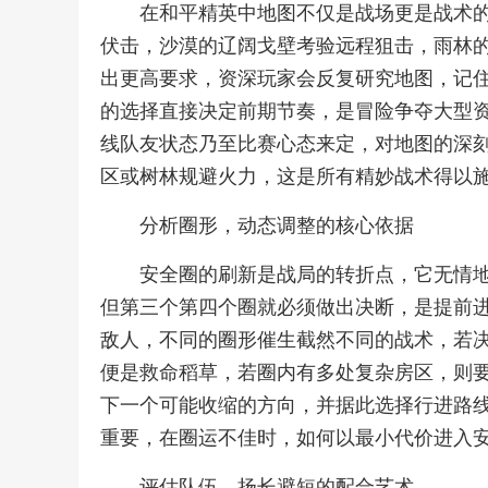
在和平精英中地图不仅是战场更是战术
伏击，沙漠的辽阔戈壁考验远程狙击，雨林
出更高要求，资深玩家会反复研究地图，记
的选择直接决定前期节奏，是冒险争夺大型
线队友状态乃至比赛心态来定，对地图的深
区或树林规避火力，这是所有精妙战术得以
分析圈形，动态调整的核心依据
安全圈的刷新是战局的转折点，它无情
但第三个第四个圈就必须做出决断，是提前
敌人，不同的圈形催生截然不同的战术，若
便是救命稻草，若圈内有多处复杂房区，则
下一个可能收缩的方向，并据此选择行进路
重要，在圈运不佳时，如何以最小代价进入
评估队伍，扬长避短的配合艺术