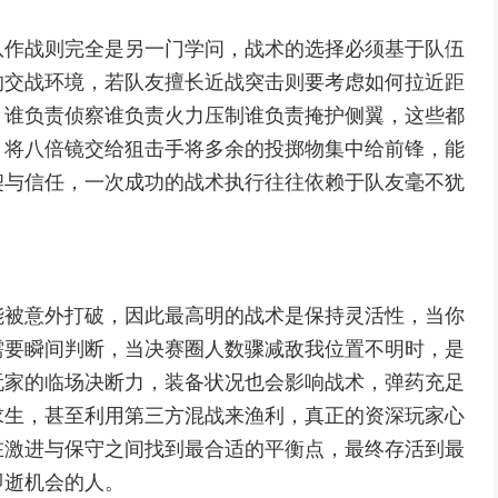
队作战则完全是另一门学问，战术的选择必须基于队伍
的交战环境，若队友擅长近战突击则要考虑如何拉近距
，谁负责侦察谁负责火力压制谁负责掩护侧翼，这些都
，将八倍镜交给狙击手将多余的投掷物集中给前锋，能
契与信任，一次成功的战术执行往往依赖于队友毫不犹
能被意外打破，因此最高明的战术是保持灵活性，当你
需要瞬间判断，当决赛圈人数骤减敌我位置不明时，是
玩家的临场决断力，装备状况也会影响战术，弹药充足
求生，甚至利用第三方混战来渔利，真正的资深玩家心
在激进与保守之间找到最合适的平衡点，最终存活到最
即逝机会的人。