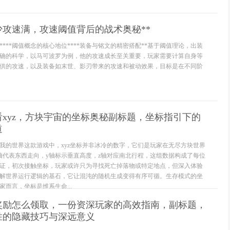
少攻速满，攻速阈值背后的战术奥秘**
****阈值概念的核心地位****装备与铭文的精密搭配**基于阈值理论，出装
确的科学，以马可波罗为例，他的攻速成长至关重要，玩家需要计算自身等
供的攻速，以及装备如末世、影刃带来的攻速和被动效果，目标是在不同阶
xyz，方块宇宙的坐标奥秘副标题，坐标指引下的
道
我的世界这款游戏中，xyz坐标并非冰冷的数字，它们是玩家在无尽方块世界
轴代表东西走向，y轴标示垂直高度，z轴对应南北行程，这组数据构成了每位
证，初次接触坐标，玩家或许只为寻找死亡掉落物或特定地点，但深入体验
解世界运行逻辑的基石，它让混沌的随机生成变得有序可循。生存模式的坐
而言，坐标是维系生命...
奖励怎么领取，一份资深玩家的高效指南，副标题，
胜的隐藏技巧与深远意义