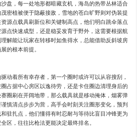
的沙盘，每一处地形都暗藏玄机，海岛的热带丛林适合
的茂密植被便于隐蔽接敌，雪地的苍白旷野则对伪装提
住资源点载具刷新位和关键制高点，他们明白跳伞落点
资源点快速成型，还是稳妥发育于野外，这需要根据航
刻理解能让玩家在转移时如鱼得水，总能借助反斜坡房
施展的根本前提。
地驱动着所有幸存者，第一个圈时或许可以从容搜刮，
进圈占据中心房区以逸待劳，还是卡住圈边清理身后的
决赛圈刷在开阔地带，那么载具就是移动掩体，烟雾弹
要谨慎清点步步为营，高手会时刻关注圈形变化，预判
线和驻扎点，他们懂得有时忍耐与等待比盲目冲锋更为
安全区，往往比枪法更能决定最终排名。