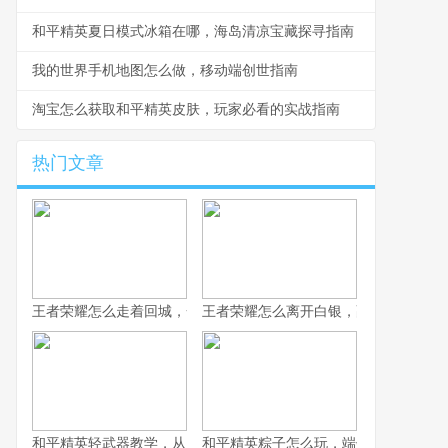
和平精英夏日模式冰箱在哪，海岛清凉宝藏探寻指南
我的世界手机地图怎么做，移动端创世指南
淘宝怎么获取和平精英皮肤，玩家必看的实战指南
热门文章
王者荣耀怎么走着回城，一场被忽视的战略艺术
王者荣耀怎么离开白银，副标题为突破
和平精英轻武器教学，从入门到精通的实战指南
和平精英粽子怎么玩，端午竞技的战术