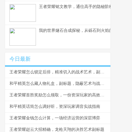
王者荣耀铭文教学，通往高手的隐秘阶梯副标题，
我的世界燧石合成探秘，从砾石到火焰的生存艺术
今日最新
王者荣耀怎么锁定后排，精准切入的战术艺术，副标题，脆皮噩梦与团战胜负手
和平精英怎么藏人物礼盒，副标题，隐蔽艺术与战术博弈
王者荣耀首胜奖励怎么领取，一份资深玩家的高效指南，副标题，揭秘每日第一胜的隐藏技巧与深远意义
和平精英话筒怎么调好听，资深玩家调音实战指南
王者荣耀金钱怎么计算，一场经济运营的深层博弈
王者荣耀赵云大招精确，龙枪天翔的决胜艺术副标题