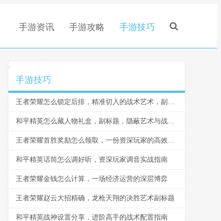
手游资讯
手游攻略
手游技巧
.
手游技巧
王者荣耀怎么锁定后排，精准切入的战术艺术，副标题，脆皮噩梦与团战胜负手
和平精英怎么藏人物礼盒，副标题，隐蔽艺术与战术博弈
王者荣耀首胜奖励怎么领取，一份资深玩家的高效指南，副标题，揭秘每日第一胜的隐藏技巧与深远意义
和平精英话筒怎么调好听，资深玩家调音实战指南
王者荣耀金钱怎么计算，一场经济运营的深层博弈
王者荣耀赵云大招精确，龙枪天翔的决胜艺术副标题
和平精英战神设置分享，进阶高手的战术配置指南