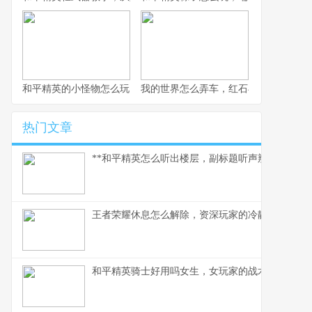
和平精英的小怪物怎么玩，战术细节与实战心得
我的世界怎么弄车，红石与创造的交响
热门文章
**和平精英怎么听出楼层，副标题听声辨位决胜攻楼
王者荣耀休息怎么解除，资深玩家的冷静思考与行
和平精英骑士好用吗女生，女玩家的战术美学与实