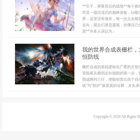
**引子，屏幕背后的战场**每个
而是一场沉浸式的巅峰体验，lol
界，这里没有侥幸，每一次点击都
走向，观众们屏息凝视，仿佛自己
慧**许多人误以为...
我的世界合成表栅栏，
恒防线
栅栏合成的基础逻辑在广袤的方块
冒险家从脆弱走向稳固的第一步，
围成两列三行，便能创造出高于自
筑”与“防护”最直观的诠释，木头
Copyright © 2026 All Rights