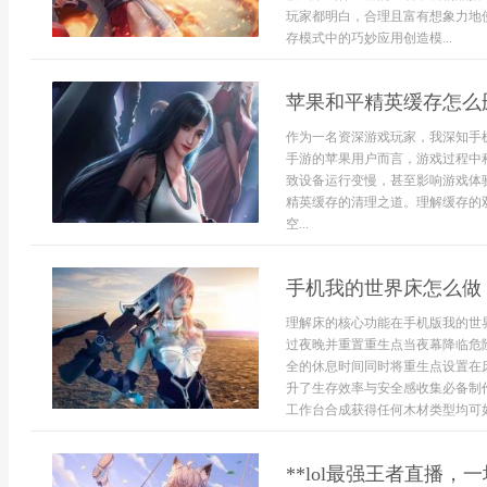
玩家都明白，合理且富有想象力地
存模式中的巧妙应用创造模...
苹果和平精英缓存怎么
作为一名资深游戏玩家，我深知手
手游的苹果用户而言，游戏过程中
致设备运行变慢，甚至影响游戏体
精英缓存的清理之道。理解缓存的
空...
手机我的世界床怎么做
理解床的核心功能在手机版我的世
过夜晚并重置重生点当夜幕降临危
全的休息时间同时将重生点设置在
升了生存效率与安全感收集必备制
工作台合成获得任何木材类型均可如
**lol最强王者直播，