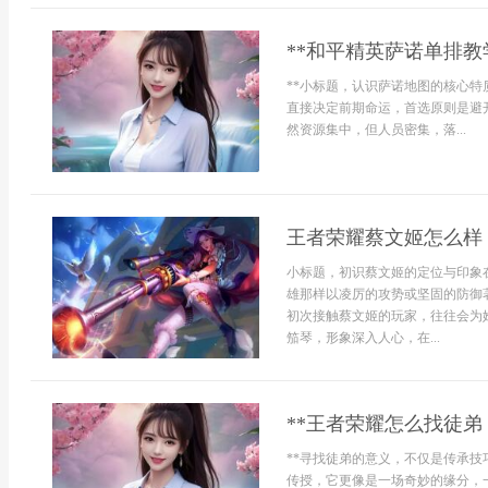
**和平精英萨诺单排教学
**小标题，认识萨诺地图的核心特
直接决定前期命运，首选原则是避
然资源集中，但人员密集，落...
王者荣耀蔡文姬怎么样
小标题，初识蔡文姬的定位与印象
雄那样以凌厉的攻势或坚固的防御
初次接触蔡文姬的玩家，往往会为
笳琴，形象深入人心，在...
**王者荣耀怎么找徒弟
**寻找徒弟的意义，不仅是传承技
传授，它更像是一场奇妙的缘分，