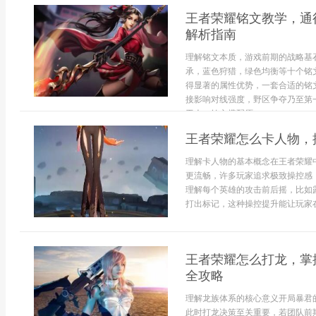
王者荣耀铭文教学，通
解析指南
理解铭文本质，游戏前期的战略基
承，蓝色狩猎，绿色均衡等十个铭
得显著的属性优势，一套合适的铭
接影响对线强度，野区争夺乃至第
于人。铭文搭配原...
王者荣耀怎么卡人物，
理解卡人物的基本概念在王者荣耀
更流畅，许多玩家追求极致操控感
理解每个英雄的攻击前后摇，比如
打出标记，这种操控提升能让玩家在对
王者荣耀怎么打龙，掌
全攻略
理解龙族体系的核心意义开局暴君
此时打龙决策至关重要，若团队前