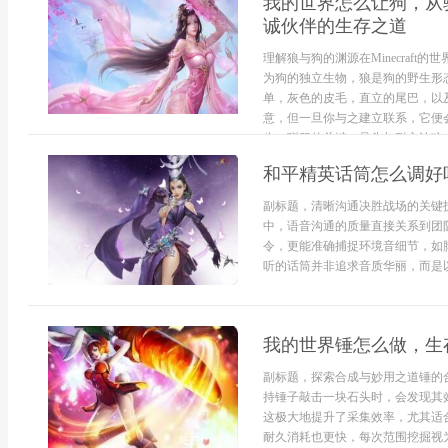
我的世界怎么让狗，从
诚伙伴的生存之道
理解狼与狗的渊源在Minecraf
为狗的独立生物，狼是狗的野生形
单，灰色的皮毛，直立的尾巴，以
意，但一旦你与之建立联系，它便
步。驯服的关键，骨头与耐心让狼成
和平精英话筒怎么调好
副标题，清晰沟通决胜战场的关键
中，语音沟通的质量直接关系到团
令，更能准确捕捉环境音细节，如
听的话筒并非追求音质华丽，而是以
我的世界锤怎么做，生
副标题，探索合成与妙用之道锤的
持锤子敲击一块石头时，会发现其
这极大地提升了采集效率，尤其适
耐久消耗也更快，每次范围挖掘视为