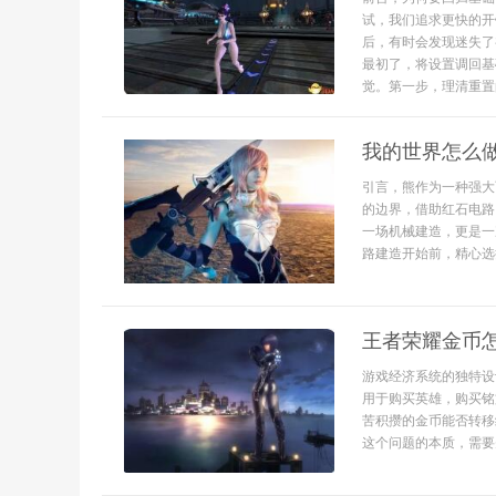
试，我们追求更快的开
后，有时会发现迷失了
最初了，将设置调回基
觉。第一步，理清重置的
我的世界怎么
引言，熊作为一种强大
的边界，借助红石电路
一场机械建造，更是一
路建造开始前，精心选择
王者荣耀金币
游戏经济系统的独特设
用于购买英雄，购买铭
苦积攒的金币能否转移
这个问题的本质，需要