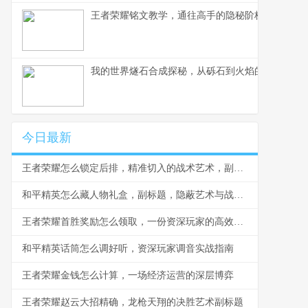
王者荣耀铭文教学，通往高手的隐秘阶梯副标题，
我的世界燧石合成探秘，从砾石到火焰的生存艺术
今日最新
王者荣耀怎么锁定后排，精准切入的战术艺术，副标题，脆皮噩梦与团战胜负手
和平精英怎么藏人物礼盒，副标题，隐蔽艺术与战术博弈
王者荣耀首胜奖励怎么领取，一份资深玩家的高效指南，副标题，揭秘每日第一胜的隐藏技巧与深远意义
和平精英话筒怎么调好听，资深玩家调音实战指南
王者荣耀金钱怎么计算，一场经济运营的深层博弈
王者荣耀赵云大招精确，龙枪天翔的决胜艺术副标题