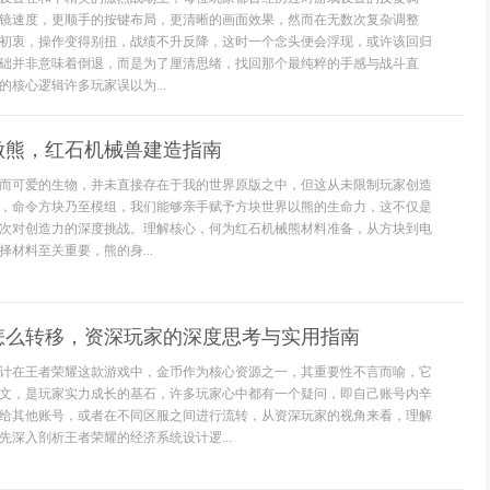
镜速度，更顺手的按键布局，更清晰的画面效果，然而在无数次复杂调整
初衷，操作变得别扭，战绩不升反降，这时一个念头便会浮现，或许该回归
础并非意味着倒退，而是为了厘清思绪，找回那个最纯粹的手感与战斗直
核心逻辑许多玩家误以为...
做熊，红石机械兽建造指南
而可爱的生物，并未直接存在于我的世界原版之中，但这从未限制玩家创造
，命令方块乃至模组，我们能够亲手赋予方块世界以熊的生命力，这不仅是
次对创造力的深度挑战。理解核心，何为红石机械熊材料准备，从方块到电
材料至关重要，熊的身...
怎么转移，资深玩家的深度思考与实用指南
计在王者荣耀这款游戏中，金币作为核心资源之一，其重要性不言而喻，它
文，是玩家实力成长的基石，许多玩家心中都有一个疑问，即自己账号内辛
给其他账号，或者在不同区服之间进行流转，从资深玩家的视角来看，理解
先深入剖析王者荣耀的经济系统设计逻...