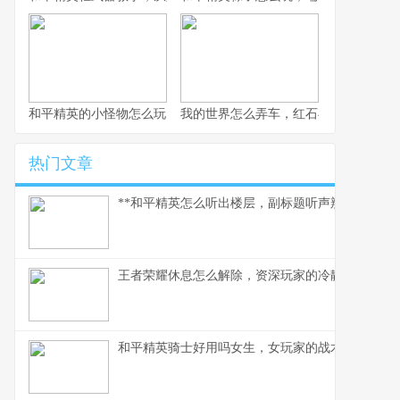
和平精英的小怪物怎么玩，战术细节与实战心得
我的世界怎么弄车，红石与创造的交响
热门文章
**和平精英怎么听出楼层，副标题听声辨位决胜攻楼
王者荣耀休息怎么解除，资深玩家的冷静思考与行
和平精英骑士好用吗女生，女玩家的战术美学与实