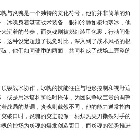
冰魄与炎魂是一个独特的文化符号，他们并非简单的角
身，冰魄身着湛蓝战术装备，眼神冷静如极地寒冰，他
带来沉着的节奏，而炎魂则被炽红装甲包裹，行动间带
志，这种设定超越了视觉对比，深入到了战术风格的根
突破，他们如同硬币的两面，共同构成了战场上完整的
了顶级战术协作，冰魄的技能往往与地形控制和视野遮
移，或是用冰墙构筑临时掩体，为团队争取宝贵的调整
定着战局的基调，炎魂则截然不同，他的能力通常指向
开突破口时，炎魂的突进能像一柄炽热尖刀撕裂对手的
冰魄的控场为炎魂的爆发创造窗口，而炎魂的强势推进