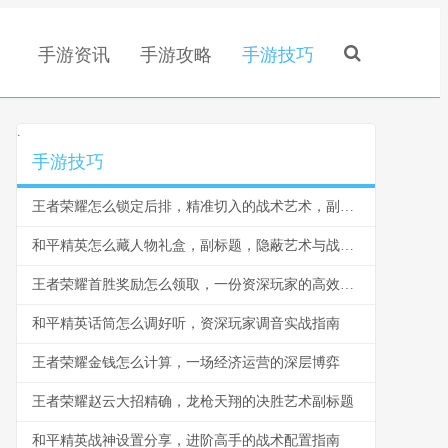
手游资讯
手游攻略
手游技巧
.
手游技巧
王者荣耀怎么锁定后排，精准切入的战术艺术，副标题，脆皮噩梦与团战胜负手
和平精英怎么藏人物礼盒，副标题，隐蔽艺术与战术博弈
王者荣耀首胜奖励怎么领取，一份资深玩家的高效指南，副标题，揭秘每日第一胜的隐藏技巧与深远意义
和平精英话筒怎么调好听，资深玩家调音实战指南
王者荣耀金钱怎么计算，一场经济运营的深层博弈
王者荣耀赵云大招精确，龙枪天翔的决胜艺术副标题
和平精英战神设置分享，进阶高手的战术配置指南