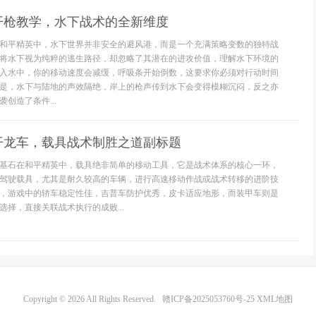
开枪教学，水下战术的全新维度
和平精英中，水下世界并非安全的避风港，而是一个充满策略变数的独特战
将水下视为纯粹的逃生路径，却忽略了其潜在的进攻价值，理解水下环境的
入水中，你的移动速度会减缓，呼吸条开始倒数，这要求你必须对行动时间
是，水下与陆地的声效隔绝，岸上的枪声传到水下会变得模糊沉闷，反之亦
创造了条件...
开龙车，载具战术制胜之道副标题
基石在和平精英中，载具绝非简单的移动工具，它是战术体系的核心一环，
驾驶载具，尤其是耐久较高的车辆，进行高速移动作战或战术转移的进阶技
，游戏中的轿车稳定性佳，吉普车防护优秀，皮卡适应地形，而装甲车则是
择，直接关联战术执行的成败...
Copyright © 2026 All Rights Reserved.
赣ICP备2025053760号-25
XML地图