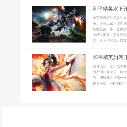
和平精英水下
水下环境的战术认知在
场，许多玩家习惯性地
特性是第一步，当你潜
有精准把握，更重要的
然，这为悄然接近或突袭
和平精英如何
载具认知，龙车战术的
而所谓的开龙车，特指
巧，理解载具是第一步
移动堡垒，不同的龙车选