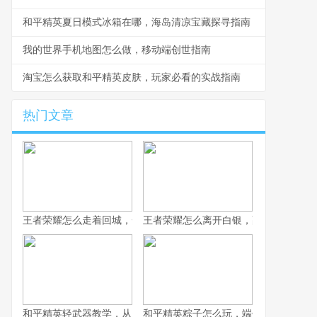
和平精英夏日模式冰箱在哪，海岛清凉宝藏探寻指南
我的世界手机地图怎么做，移动端创世指南
淘宝怎么获取和平精英皮肤，玩家必看的实战指南
热门文章
王者荣耀怎么走着回城，一场被忽视的战略艺术
王者荣耀怎么离开白银，副标题为突破
和平精英轻武器教学，从入门到精通的实战指南
和平精英粽子怎么玩，端午竞技的战术