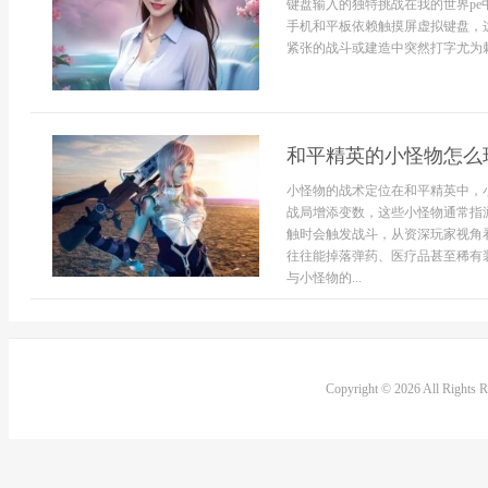
键盘输入的独特挑战在我的世界p
手机和平板依赖触摸屏虚拟键盘，
紧张的战斗或建造中突然打字尤为棘
和平精英的小怪物怎么
小怪物的战术定位在和平精英中，
战局增添变数，这些小怪物通常指
触时会触发战斗，从资深玩家视角
往往能掉落弹药、医疗品甚至稀有
与小怪物的...
Copyright © 2026 All Rights