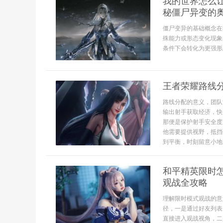
我的世界怎么
秘僵尸异变的
僵尸变异的基础概念在
殊能力或形态变化现象
条件下会转化为更强形态
王者荣耀路线
路线分配的意义，团队
输出射手获取经济，快
那便是保护射手安全度
他需要提供视野，抵挡
到平衡，时刻留意小地图
和平精英限时
观战全攻略
理解限时模式观战的意
径，一是通过好友列表
直接进入观战视角，二