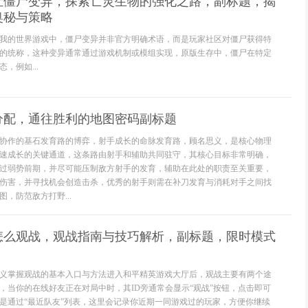
让僵尸变异，探索亡灵生物的强化之路，副标题，揭
奥秘与策略
我的世界游戏中，僵尸变异并非官方明确术语，而是玩家社区对僵尸获得特
的统称，这种变异通常通过游戏机制或模组实现，原版生存中，僵尸在特定
，例如...
分配，通往胜利的地图密码副标题
协作的基石发育路的博弈，射手成长的命脉发育路，顾名思义，是核心物理
速成长的关键通道，这条路由射手和辅助共同驻守，其核心目标非常明确，
过弱势前期，并尽可能压制敌方射手的发育，辅助在此处的职责至关重要，
伤害，并寻找机会创造击杀，优秀的射手则需在补刀发育与消耗对手之间找
，防范敌方打野...
怎么观战，观战指南与技巧解析，副标题，限时模式
义掌握观战的基本入口与方法进入和平精英游戏大厅后，观战主要有两个途
，当你的在线好友正在对局中时，其ID旁通常会显示“观战”按钮，点击即可
是通过“最近队友”列表，这里会记录你近期一同游戏过的玩家，方便你继续