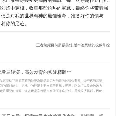
着你已准备好接受更高阶的挑战，每一次穿越传送门都
与烈焰中穿梭，收集那些灼热的宝藏，最终你将带着强
，便是对我的世界精神的最佳诠释，准备好你的镐与
待着你的足迹。
王者荣耀目前最强英雄,版本答案镜的极致掌控
速发展经济，高效发育的实战精髓**
定发育基础**王者荣耀的经济系统是决定对局走向的核心要素，经济优势意味
强的团战能力，游戏中的经济主要来源于兵线，野怪，防御塔以及击败敌方
定且重要的来源，许多玩家盲目游走参团而忽略兵线，导致经济落后，因此