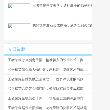
王者荣耀铭文教学，通往高手的隐秘阶梯副标题，
我的世界燧石合成探秘，从砾石到火焰的生存艺术
今日最新
王者荣耀怎么锁定后排，精准切入的战术艺术，副标题，脆皮噩梦与团战胜负手
和平精英怎么藏人物礼盒，副标题，隐蔽艺术与战术博弈
王者荣耀首胜奖励怎么领取，一份资深玩家的高效指南，副标题，揭秘每日第一胜的隐藏技巧与深远意义
和平精英话筒怎么调好听，资深玩家调音实战指南
王者荣耀金钱怎么计算，一场经济运营的深层博弈
王者荣耀赵云大招精确，龙枪天翔的决胜艺术副标题