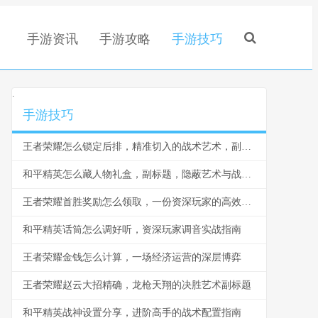
手游资讯
手游攻略
手游技巧
.
手游技巧
王者荣耀怎么锁定后排，精准切入的战术艺术，副标题，脆皮噩梦与团战胜负手
和平精英怎么藏人物礼盒，副标题，隐蔽艺术与战术博弈
王者荣耀首胜奖励怎么领取，一份资深玩家的高效指南，副标题，揭秘每日第一胜的隐藏技巧与深远意义
和平精英话筒怎么调好听，资深玩家调音实战指南
王者荣耀金钱怎么计算，一场经济运营的深层博弈
王者荣耀赵云大招精确，龙枪天翔的决胜艺术副标题
和平精英战神设置分享，进阶高手的战术配置指南