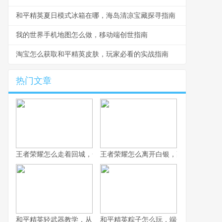
和平精英夏日模式冰箱在哪，海岛清凉宝藏探寻指南
我的世界手机地图怎么做，移动端创世指南
淘宝怎么获取和平精英皮肤，玩家必看的实战指南
热门文章
王者荣耀怎么走着回城，一场被忽视的战略艺术
王者荣耀怎么离开白银，副标题为突破
和平精英轻武器教学，从入门到精通的实战指南
和平精英粽子怎么玩，端午竞技的战术