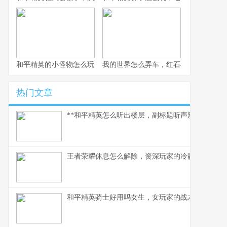
和平精英的小怪物怎么玩，战术细节与实战心得
我的世界怎么弄车，红石与创造的交响
热门文章
**和平精英怎么听出楼层，副标题听声辨位决胜攻楼
王者荣耀休息怎么解除，资深玩家的冷静思考与行
和平精英骑士好用吗女生，女玩家的战术美学与实