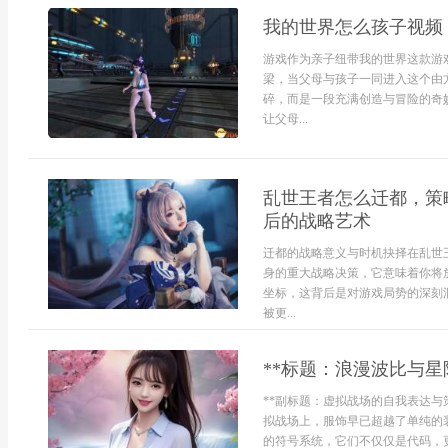
我的世界怎么孩子视频
游戏作为亲子纽带我的世界这款游
梁，当父母与孩子一同进入这个由
碎，而是一段充满创造与冒险的奇
让父母...
乱世王者怎么迁都，策
后的战略艺术
迁都的战略意义与时机抉择在乱世
身的重大战略决策，它意味着你将
坐标，这背后是对游戏局势的深刻
被更...
**标题：浪漫波比与星
**副标题：虚拟战场的自我表达与
拟战场上，服饰早已超越了单纯的
的符号系统，它们不仅仅是代码，