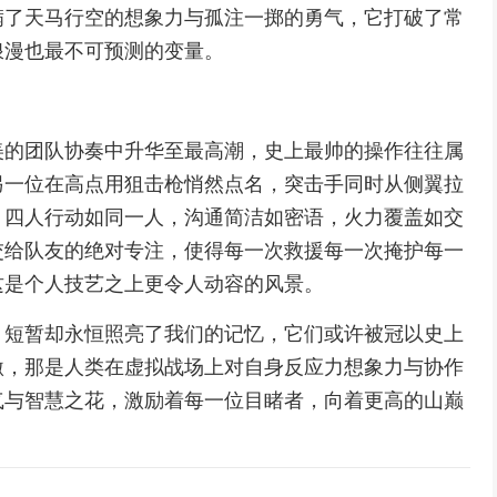
满了天马行空的想象力与孤注一掷的勇气，它打破了常
浪漫也最不可预测的变量。
美的团队协奏中升华至最高潮，史上最帅的操作往往属
另一位在高点用狙击枪悄然点名，突击手同时从侧翼拉
，四人行动如同一人，沟通简洁如密语，火力覆盖如交
交给队友的绝对专注，使得每一次救援每一次掩护每一
这是个人技艺之上更令人动容的风景。
，短暂却永恒照亮了我们的记忆，它们或许被冠以史上
激，那是人类在虚拟战场上对自身反应力想象力与协作
气与智慧之花，激励着每一位目睹者，向着更高的山巅