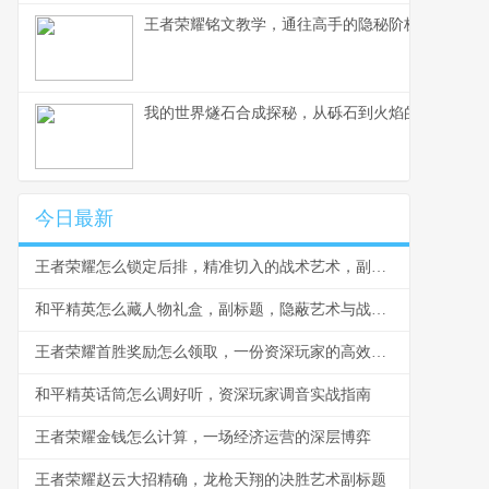
王者荣耀铭文教学，通往高手的隐秘阶梯副标题，
我的世界燧石合成探秘，从砾石到火焰的生存艺术
今日最新
王者荣耀怎么锁定后排，精准切入的战术艺术，副标题，脆皮噩梦与团战胜负手
和平精英怎么藏人物礼盒，副标题，隐蔽艺术与战术博弈
王者荣耀首胜奖励怎么领取，一份资深玩家的高效指南，副标题，揭秘每日第一胜的隐藏技巧与深远意义
和平精英话筒怎么调好听，资深玩家调音实战指南
王者荣耀金钱怎么计算，一场经济运营的深层博弈
王者荣耀赵云大招精确，龙枪天翔的决胜艺术副标题