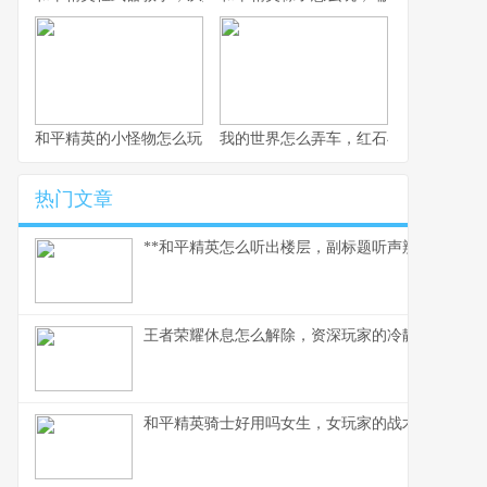
和平精英的小怪物怎么玩，战术细节与实战心得
我的世界怎么弄车，红石与创造的交响
热门文章
**和平精英怎么听出楼层，副标题听声辨位决胜攻楼
王者荣耀休息怎么解除，资深玩家的冷静思考与行
和平精英骑士好用吗女生，女玩家的战术美学与实