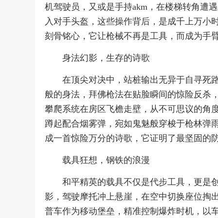
机驾驶员，又或是手持akm，在楼梯转角遭
入对手头盔，这些操作背后，是成千上万小
刻骨铭心，它让枪械不再是工具，而成为手
身法幻影，生存的诗歌
在顶尖对决中，站桩输出无异于自寻死
般的身法，拜佛枪法在贴脸瞬间的惊险反杀
攀爬系统在房区飞檐走壁，从不可思议的角
蹲起配合烟雾弹，宛如鬼魅般穿梭于枪林弹
成一首惊险万分的诗歌，它证明了最坚固的
载具狂想，钢铁的浪漫
和平精英的载具不仅是代步工具，更是
影，驾驶摩托冲上悬崖，在空中切换座位掏
普车作为移动堡垒，精准控制爆炸时机，以