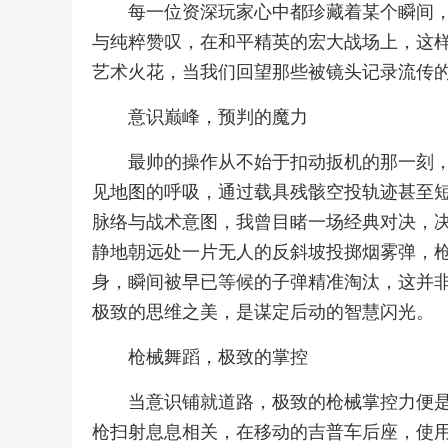
每一位资深玩家心中都珍藏着某个瞬间
与纯粹赞叹，在和平精英的宏大战场上，这
艺术火花，当我们回望那些被镜头记录流传
意识巅峰，预判的魔力
最帅的操作从不始于扣动扳机的那一刻
见地图的呼吸，通过载具残骸空投轨迹甚至
脉络与战术意图，我曾目睹一场经典对决，
静地朝远处一片无人的反斜坡投掷烟雾弹，
身，瞬间被早已等候的子弹精准淘汰，这并
极致的思维之美，是谋定后动的智慧闪光。
枪械舞蹈，极致的掌控
当意识铺就道路，极致的枪械掌控力便
枪扫射息息相关，在移动的吉普车后座，使用