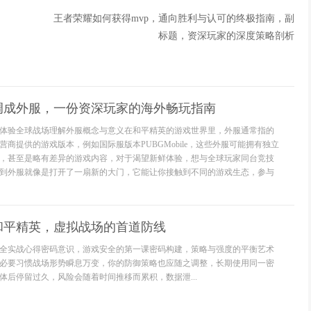
王者荣耀如何获得mvp，通向胜利与认可的终极指南，副
标题，资深玩家的深度策略剖析
调成外服，一份资深玩家的海外畅玩指南
体验全球战场理解外服概念与意义在和平精英的游戏世界里，外服通常指的
商提供的游戏版本，例如国际服版本PUBGMobile，这些外服可能拥有独立
，甚至是略有差异的游戏内容，对于渴望新鲜体验，想与全球玩家同台竞技
到外服就像是打开了一扇新的大门，它能让你接触到不同的游戏生态，参与
和平精英，虚拟战场的首道防线
全实战心得密码意识，游戏安全的第一课密码构建，策略与强度的平衡艺术
必要习惯战场形势瞬息万变，你的防御策略也应随之调整，长期使用同一密
体后停留过久，风险会随着时间推移而累积，数据泄...