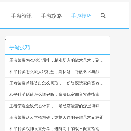
手游资讯
手游攻略
手游技巧
.
手游技巧
王者荣耀怎么锁定后排，精准切入的战术艺术，副标题，脆皮噩梦与团战胜负手
和平精英怎么藏人物礼盒，副标题，隐蔽艺术与战术博弈
王者荣耀首胜奖励怎么领取，一份资深玩家的高效指南，副标题，揭秘每日第一胜的隐藏技巧与深远意义
和平精英话筒怎么调好听，资深玩家调音实战指南
王者荣耀金钱怎么计算，一场经济运营的深层博弈
王者荣耀赵云大招精确，龙枪天翔的决胜艺术副标题
和平精英战神设置分享，进阶高手的战术配置指南