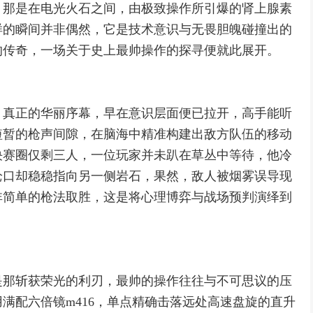
，那是在电光火石之间，由极致操作所引爆的肾上腺素
样的瞬间并非偶然，它是技术意识与无畏胆魄碰撞出的
的传奇，一场关于史上最帅操作的探寻便就此展开。
，真正的华丽序幕，早在意识层面便已拉开，高手能听
短暂的枪声间隙，在脑海中精准构建出敌方队伍的移动
决赛圈仅剩三人，一位玩家并未趴在草丛中等待，他冷
枪口却稳稳指向另一侧岩石，果然，敌人被烟雾误导现
非简单的枪法取胜，这是将心理博弈与战场预判演绎到
是那斩获荣光的利刃，最帅的操作往往与不可思议的压
满配六倍镜m416，单点精确击落远处高速盘旋的直升