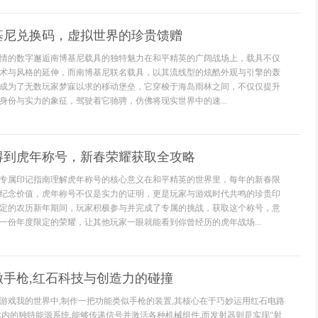
基尼兑换码，虚拟世界的珍贵馈赠
情的数字邂逅南博基尼载具的独特魅力在和平精英的广阔战场上，载具不仅
术与风格的延伸，而南博基尼联名载具，以其流线型的炫酷外观与引擎的轰
成为了无数玩家梦寐以求的移动堡垒，它穿梭于海岛雨林之间，不仅仅提升
身份与实力的象征，驾驶着它驰骋，仿佛将现实世界中的速...
得到虎年称号，新春荣耀获取全攻略
专属印记指南理解虎年称号的核心意义在和平精英的世界里，每年的新春限
纪念价值，虎年称号不仅是实力的证明，更是玩家与游戏时代共鸣的珍贵印
定的农历新年期间，玩家积极参与并完成了专属的挑战，获取这个称号，意
一份年度限定的荣耀，让其他玩家一眼就能看到你曾经历的虎年战场...
做手枪,红石科技与创造力的碰撞
游戏我的世界中,制作一把功能类似手枪的装置,其核心在于巧妙运用红石电路
戏内的独特能源系统,能够传递信号并激活各种机械组件,而发射器则是实现“射