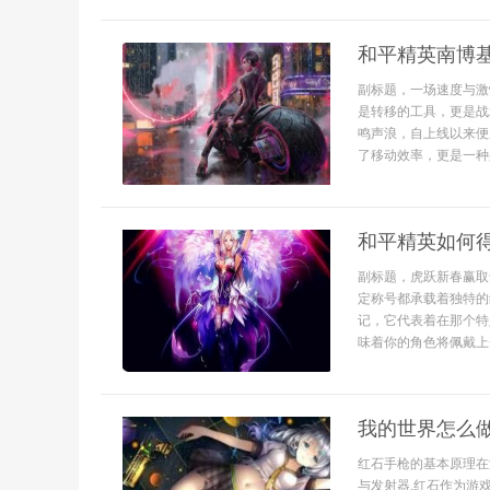
和平精英南博
副标题，一场速度与激
是转移的工具，更是战
鸣声浪，自上线以来便
了移动效率，更是一种
和平精英如何
副标题，虎跃新春赢取
定称号都承载着独特的
记，它代表着在那个特
味着你的角色将佩戴上
我的世界怎么
红石手枪的基本原理在
与发射器,红石作为游