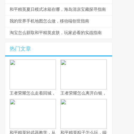
和平精英夏日模式冰箱在哪，海岛清凉宝藏探寻指南
我的世界手机地图怎么做，移动端创世指南
淘宝怎么获取和平精英皮肤，玩家必看的实战指南
热门文章
王者荣耀怎么走着回城，一场被忽视的战略艺术
王者荣耀怎么离开白银，副标题为突破
和平精英轻武器教学，从入门到精通的实战指南
和平精英粽子怎么玩，端午竞技的战术