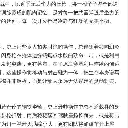
遇战中，以近乎无后坐力的压枪，将一梭子子弹全部送
时训练形成的肌肉记忆，是对每一把武器弹道后坐力的
臂的延伸，每一次开火都是冷静与狂暴的完美平衡。
路，史上那些令人拍案叫绝的操作，总伴随着如同幻影
，闪身枪在掩体边缘蜻蜓点水般的致命一击，或是利用
度发起突袭，更有甚者，在平原决赛圈利用连续的侧跳
雨，这些操作将移动与射击融为一体，把生存本身谱写
防御并非钢板，而是让敌人永远无法锁定的灵动轨迹。
创造奇迹的钢铁坐骑，史上最帅操作中总不乏载具的身
出步枪扫射，而后稳稳落回驾驶座扬长而去，或是将吉
车为饵一举歼灭满编小队，更有团队将蹦蹦车开上屋