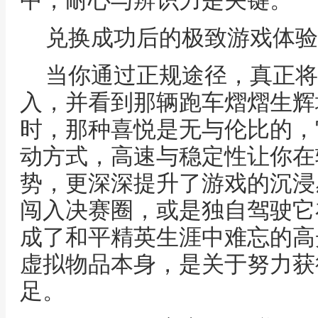
中，耐心与辨识力是关键。
兑换成功后的极致游戏体验
当你通过正规途径，真正将
入，并看到那辆跑车熠熠生辉
时，那种喜悦是无与伦比的，
动方式，高速与稳定性让你在
势，更深深提升了游戏的沉浸
闯入决赛圈，或是独自驾驶它
成了和平精英生涯中难忘的高
虚拟物品本身，是关于努力获
足。