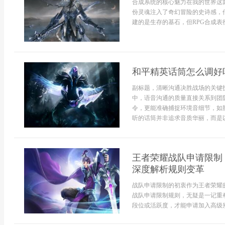
合成系统的核心魅力在我的世界这
份灵魂注入了奇幻冒险的史诗感，
建的是生存的基石，但RPG合成表
和平精英话筒怎么调好
副标题，清晰沟通决胜战场的关键
中，语音沟通的质量直接关系到团
令，更能准确捕捉环境音细节，如
听的话筒并非追求音质华丽，而是以
王者荣耀战队申请限制
深度解析规则变革
战队申请限制的初衷作为王者荣耀
战队申请限制规则，无疑是一记重
段位或活跃度，才能申请加入高级别