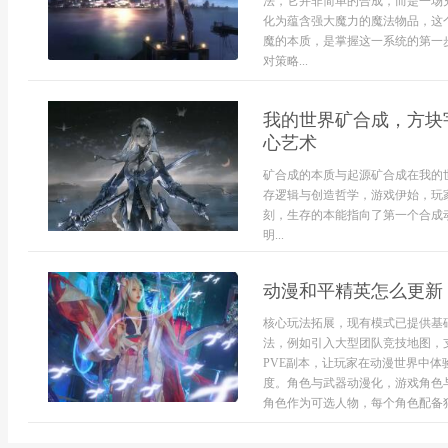
法，它并非简单的合成，而是一场
化为蕴含强大魔力的魔法物品，这
魔的本质，是掌握这一系统的第一
对策略...
我的世界矿合成，方块
心艺术
矿合成的本质与起源矿合成在我的
存逻辑与创造哲学，游戏伊始，玩
刻，生存的本能指向了第一个合成
明...
动漫和平精英怎么更新
核心玩法拓展，现有模式已提供基
法，例如引入大型团队竞技地图，
PVE副本，让玩家在动漫世界中
度。角色与武器动漫化，游戏角色
角色作为可选人物，每个角色配备独